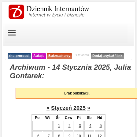
< reklama
the:protocol
Aukcje
Bukmacherzy
Dodaj artykuł / link
Archiwum - 14 Stycznia 2025, Julia
Gontarek:
Brak publikacji.
«
Styczeń 2025
»
Po
Wt
Śr
Czw
Pt
Sb
Nd
1
2
3
4
5
6
7
8
9
10
11
12