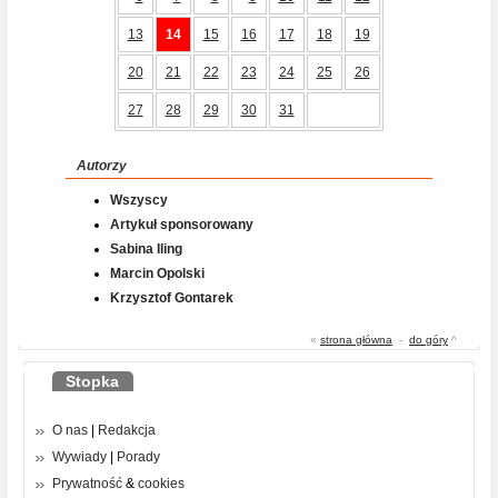
13
14
15
16
17
18
19
20
21
22
23
24
25
26
27
28
29
30
31
Autorzy
Wszyscy
Artykuł sponsorowany
Sabina Iling
Marcin Opolski
Krzysztof Gontarek
«
strona główna
-
do góry
^
Stopka
O nas
|
Redakcja
Wywiady
|
Porady
Prywatność
&
cookies