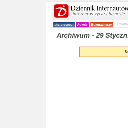
< reklam
the:protocol
Aukcje
Bukmacherzy
Archiwum - 29 Styczni
Br