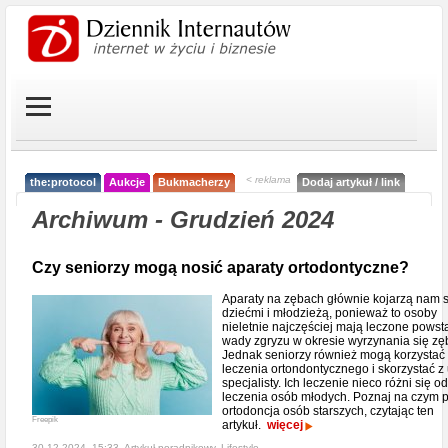
< reklama
the:protocol
Aukcje
Bukmacherzy
Dodaj artykuł / link
Archiwum - Grudzień 2024
Czy seniorzy mogą nosić aparaty ortodontyczne?
Aparaty na zębach głównie kojarzą nam s
dziećmi i młodzieżą, ponieważ to osoby
nieletnie najczęściej mają leczone powst
wady zgryzu w okresie wyrzynania się zę
Jednak seniorzy również mogą korzystać
leczenia ortondontycznego i skorzystać z
specjalisty. Ich leczenie nieco różni się od
leczenia osób młodych. Poznaj na czym 
ortodoncja osób starszych, czytając ten
Freepik
artykuł.
więcej
30-12-2024, 15:33, Artykuł poradnikowy,
Lifestyle