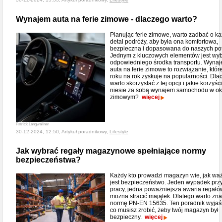
Wynajem auta na ferie zimowe - dlaczego warto?
Planując ferie zimowe, warto zadbać o k
detal podróży, aby była ona komfortowa,
bezpieczna i dopasowana do naszych pot
Jednym z kluczowych elementów jest wy
odpowiedniego środka transportu. Wyna
auta na ferie zimowe to rozwiązanie, któr
roku na rok zyskuje na popularności. Dla
warto skorzystać z tej opcji i jakie korzyści
niesie za sobą wynajem samochodu w ok
zimowym?
więcej
Patrick Langwallner
30-12-2024, 12:50, Artykuł poradnikowy,
Lifestyle
Jak wybrać regały magazynowe spełniające normy
bezpieczeństwa?
Każdy kto prowadzi magazyn wie, jak wa
jest bezpieczeństwo. Jeden wypadek prz
pracy, jedna poważniejsza awaria regałów
można stracić majątek. Dlatego warto zn
normę PN-EN 15635. Ten poradnik wyjaś
co musisz zrobić, żeby twój magazyn był
bezpieczny.
więcej