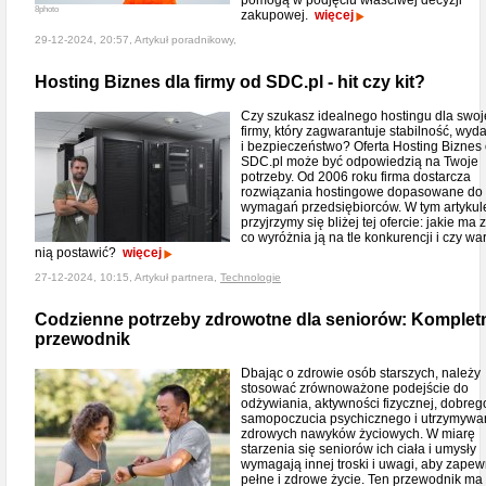
pomogą w podjęciu właściwej decyzji
8photo
zakupowej.
więcej
29-12-2024, 20:57, Artykuł poradnikowy,
Hosting Biznes dla firmy od SDC.pl - hit czy kit?
Czy szukasz idealnego hostingu dla swoj
firmy, który zagwarantuje stabilność, wyd
i bezpieczeństwo? Oferta Hosting Biznes
SDC.pl może być odpowiedzią na Twoje
potrzeby. Od 2006 roku firma dostarcza
rozwiązania hostingowe dopasowane do
wymagań przedsiębiorców. W tym artykul
przyjrzymy się bliżej tej ofercie: jakie ma z
co wyróżnia ją na tle konkurencji i czy wa
nią postawić?
więcej
27-12-2024, 10:15, Artykuł partnera,
Technologie
Codzienne potrzeby zdrowotne dla seniorów: Komplet
przewodnik
Dbając o zdrowie osób starszych, należy
stosować zrównoważone podejście do
odżywiania, aktywności fizycznej, dobreg
samopoczucia psychicznego i utrzymywa
zdrowych nawyków życiowych. W miarę
starzenia się seniorów ich ciała i umysły
wymagają innej troski i uwagi, aby zapew
pełne i zdrowe życie. Ten przewodnik ma