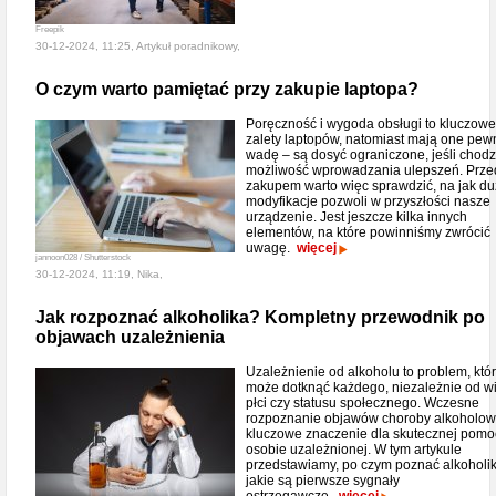
Freepik
30-12-2024, 11:25, Artykuł poradnikowy,
O czym warto pamiętać przy zakupie laptopa?
Poręczność i wygoda obsługi to kluczowe
zalety laptopów, natomiast mają one pew
wadę – są dosyć ograniczone, jeśli chodz
możliwość wprowadzania ulepszeń. Prze
zakupem warto więc sprawdzić, na jak d
modyfikacje pozwoli w przyszłości nasze
urządzenie. Jest jeszcze kilka innych
elementów, na które powinniśmy zwrócić
uwagę.
więcej
jannoon028 / Shutterstock
30-12-2024, 11:19, Nika,
Jak rozpoznać alkoholika? Kompletny przewodnik po
objawach uzależnienia
Uzależnienie od alkoholu to problem, któ
może dotknąć każdego, niezależnie od w
płci czy statusu społecznego. Wczesne
rozpoznanie objawów choroby alkoholow
kluczowe znaczenie dla skutecznej pomo
osobie uzależnionej. W tym artykule
przedstawiamy, po czym poznać alkoholik
jakie są pierwsze sygnały