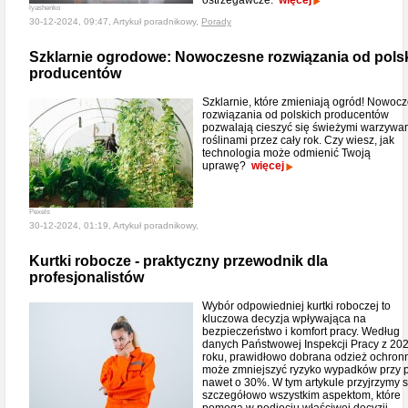
ostrzegawcze.
więcej
lyashenko
30-12-2024, 09:47, Artykuł poradnikowy,
Porady
Szklarnie ogrodowe: Nowoczesne rozwiązania od pols
producentów
Szklarnie, które zmieniają ogród! Nowoc
rozwiązania od polskich producentów
pozwalają cieszyć się świeżymi warzywam
roślinami przez cały rok. Czy wiesz, jak
technologia może odmienić Twoją
uprawę?
więcej
Pexels
30-12-2024, 01:19, Artykuł poradnikowy,
Kurtki robocze - praktyczny przewodnik dla
profesjonalistów
Wybór odpowiedniej kurtki roboczej to
kluczowa decyzja wpływająca na
bezpieczeństwo i komfort pracy. Według
danych Państwowej Inspekcji Pracy z 20
roku, prawidłowo dobrana odzież ochron
może zmniejszyć ryzyko wypadków przy 
nawet o 30%. W tym artykule przyjrzymy s
szczegółowo wszystkim aspektom, które