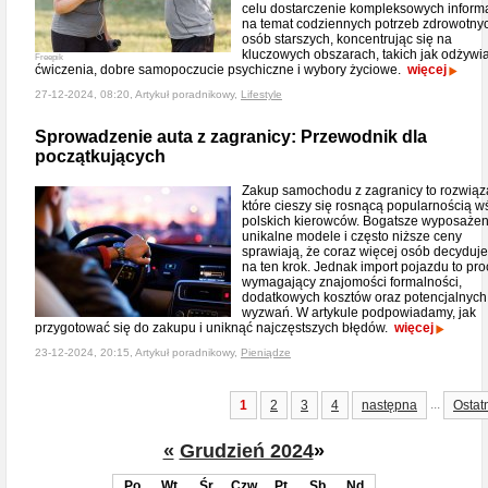
celu dostarczenie kompleksowych informa
na temat codziennych potrzeb zdrowotny
osób starszych, koncentrując się na
kluczowych obszarach, takich jak odżywia
Freepik
ćwiczenia, dobre samopoczucie psychiczne i wybory życiowe.
więcej
27-12-2024, 08:20, Artykuł poradnikowy,
Lifestyle
Sprowadzenie auta z zagranicy: Przewodnik dla
początkujących
Zakup samochodu z zagranicy to rozwiąz
które cieszy się rosnącą popularnością w
polskich kierowców. Bogatsze wyposażen
unikalne modele i często niższe ceny
sprawiają, że coraz więcej osób decyduje
na ten krok. Jednak import pojazdu to pr
wymagający znajomości formalności,
dodatkowych kosztów oraz potencjalnych
wyzwań. W artykule podpowiadamy, jak
przygotować się do zakupu i uniknąć najczęstszych błędów.
więcej
23-12-2024, 20:15, Artykuł poradnikowy,
Pieniądze
...
1
2
3
4
następna
Ostat
«
Grudzień 2024
»
Po
Wt
Śr
Czw
Pt
Sb
Nd