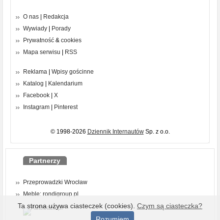
O nas
|
Redakcja
Wywiady
|
Porady
Prywatność
&
cookies
Mapa serwisu
|
RSS
Reklama
|
Wpisy gościnne
Katalog
|
Kalendarium
Facebook
|
X
Instagram
|
Pinterest
© 1998-2026
Dziennik Internautów
Sp. z o.o.
Partnerzy
Przeprowadzki Wrocław
Meble: rondigroup.pl
Ta strona używa ciasteczek (cookies).
Czym są ciasteczka?
Rozumiem