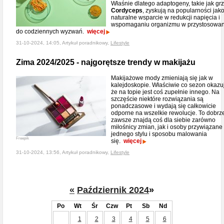
Właśnie dlatego adaptogeny, takie jak gr
Cordyceps
, zyskują na popularności jak
naturalne wsparcie w redukcji napięcia i
wspomaganiu organizmu w przystosowan
do codziennych wyzwań.
więcej
31-10-2024, 14:05, Artykuł poradnikowy,
Lifestyle
Zima 2024/2025 - najgorętsze trendy w makijażu
Makijażowe mody zmieniają się jak w
kalejdoskopie. Właściwie co sezon okazuj
że na topie jest coś zupełnie innego. Na
szczęście niektóre rozwiązania są
ponadczasowe i wydają się całkowicie
odporne na wszelkie rewolucje. To dobrz
zawsze znajdą coś dla siebie zarówno
miłośnicy zmian, jak i osoby przywiązane
jednego stylu i sposobu malowania
Freepik
się.
więcej
31-10-2024, 13:56, Artykuł poradnikowy,
Lifestyle
«
Październik 2024
»
Po
Wt
Śr
Czw
Pt
Sb
Nd
1
2
3
4
5
6