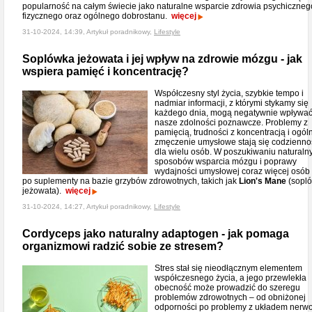
popularność na całym świecie jako naturalne wsparcie zdrowia psychiczneg
fizycznego oraz ogólnego dobrostanu.
więcej
31-10-2024, 14:39, Artykuł poradnikowy,
Lifestyle
Soplówka jeżowata i jej wpływ na zdrowie mózgu - jak
wspiera pamięć i koncentrację?
Współczesny styl życia, szybkie tempo i
nadmiar informacji, z którymi stykamy się
każdego dnia, mogą negatywnie wpływać
nasze zdolności poznawcze. Problemy z
pamięcią, trudności z koncentracją i ogól
zmęczenie umysłowe stają się codzienno
dla wielu osób. W poszukiwaniu naturaln
sposobów wsparcia mózgu i poprawy
wydajności umysłowej coraz więcej osób
po suplementy na bazie grzybów zdrowotnych, takich jak
Lion's Mane
(sopl
jeżowata).
więcej
31-10-2024, 14:27, Artykuł poradnikowy,
Lifestyle
Cordyceps jako naturalny adaptogen - jak pomaga
organizmowi radzić sobie ze stresem?
Stres stał się nieodłącznym elementem
współczesnego życia, a jego przewlekła
obecność może prowadzić do szeregu
problemów zdrowotnych – od obniżonej
odporności po problemy z układem nerw