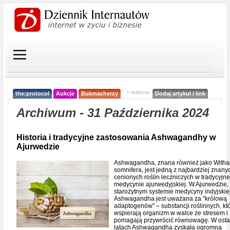
< reklama
the:protocol
Aukcje
Bukmacherzy
Dodaj artykuł / link
Archiwum - 31 Października 2024
Historia i tradycyjne zastosowania Ashwagandhy w
Ajurwedzie
Ashwagandha, znana również jako Witha
somnifera, jest jedną z najbardziej znanyc
cenionych roślin leczniczych w tradycyjne
medycynie ajurwedyjskiej. W Ajurwedzie,
starożytnym systemie medycyny indyjskiej
Ashwagandha jest uważana za "królową
adaptogenów" – substancji roślinnych, kt
wspierają organizm w walce ze stresem i
pomagają przywrócić równowagę. W osta
latach Ashwagandha zyskała ogromną