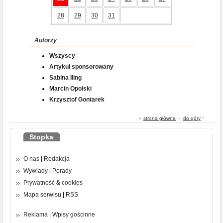
28
29
30
31
Autorzy
Wszyscy
Artykuł sponsorowany
Sabina Iling
Marcin Opolski
Krzysztof Gontarek
«
strona główna
-
do góry
^
Stopka
O nas
|
Redakcja
Wywiady
|
Porady
Prywatność
&
cookies
Mapa serwisu
|
RSS
Reklama
|
Wpisy gościnne