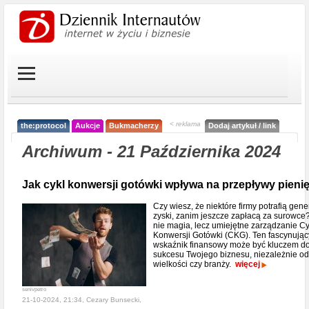
< reklama
the:protocol
Aukcje
Bukmacherzy
Dodaj artykuł / link
Archiwum - 21 Października 2024
Jak cykl konwersji gotówki wpływa na przepływy pieni
Czy wiesz, że niektóre firmy potrafią gen
zyski, zanim jeszcze zapłacą za surowce
nie magia, lecz umiejętne zarządzanie C
Konwersji Gotówki (CKG). Ten fascynując
wskaźnik finansowy może być kluczem d
sukcesu Twojego biznesu, niezależnie od
wielkości czy branży.
więcej
senivpetro
21-10-2024, 21:34, Cezary Bunsecki,