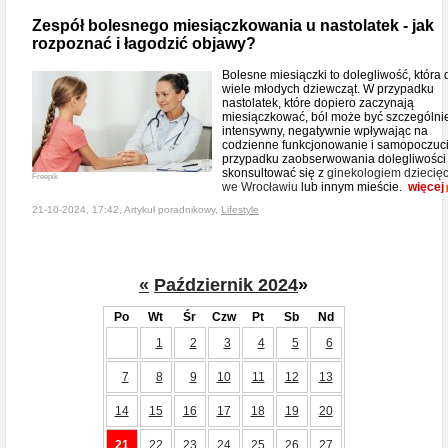
Zespół bolesnego miesiączkowania u nastolatek - jak
rozpoznać i łagodzić objawy?
Bolesne miesiączki to dolegliwość, która 
wiele młodych dziewcząt. W przypadku
nastolatek, które dopiero zaczynają
miesiączkować, ból może być szczególni
intensywny, negatywnie wpływając na
codzienne funkcjonowanie i samopoczuc
przypadku zaobserwowania dolegliwości
skonsultować się z
ginekologiem dziecię
Freepik
we Wrocławiu
lub innym mieście.
więcej
21-10-2024, 17:42, Artykuł poradnikowy,
Lifestyle
«
Październik 2024
»
Po
Wt
Śr
Czw
Pt
Sb
Nd
1
2
3
4
5
6
7
8
9
10
11
12
13
14
15
16
17
18
19
20
21
22
23
24
25
26
27