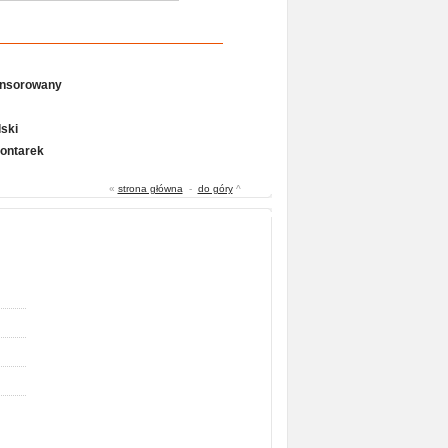
onsorowany
ski
Gontarek
«
strona główna
-
do góry
^