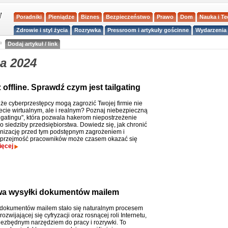
Poradniki
Pieniądze
Biznes
Bezpieczeństwo
Prawo
Dom
Nauka i T
Zdrowie i styl życia
Rozrywka
Pressroom i artykuły gościnne
Wydarzenia 
a
Dodaj artykuł / link
a 2024
offline. Sprawdź czym jest tailgating
 że cyberprzestępcy mogą zagrozić Twojej firmie nie
iecie wirtualnym, ale i realnym? Poznaj niebezpieczną
ilgatingu", która pozwala hakerom niepostrzeżenie
o siedziby przedsiębiorstwa. Dowiedz się, jak chronić
nizację przed tym podstępnym zagrożeniem i
uprzejmość pracowników może czasem okazać się
ięcej
wa wysyłki dokumentów mailem
dokumentów mailem stało się naturalnym procesem
ozwijającej się cyfryzacji oraz rosnącej roli Internetu,
niezbędnym narzędziem do pracy i rozrywki. To