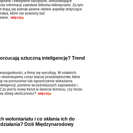
ygodne i efektywne narzędzie, umożliwiające
ie informacji zaledwie kilkoma kliknięciami. Za tym
m kryją się jednak pewne istotne aspekty dotyczące
stwa, które nie powinny być
owane.
więcej
orzucają sztuczną inteligencję? Trend
 wiarygodności, a firmy się wycofują. W ostatnich
 obserwujemy coraz więcej przedsiębiorstw, które
ię na porzucenie lub ograniczenie wdrażania
inteligencji, pomimo wcześniejszych zapowiedzi i
 Czy jest to nowy trend w świecie biznesu, czy może
wy zbieg okoliczności?
więcej
h wolontariatu i co skłania ich do
działania? Dziś Międzynarodowy