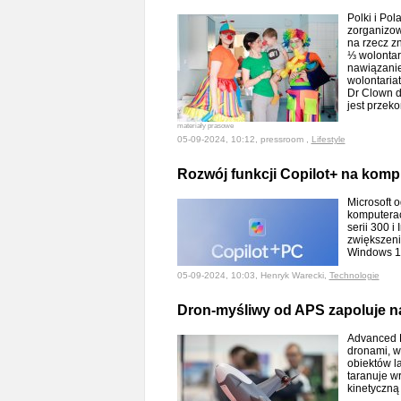
Polki i Pol
zorganizow
na rzecz z
⅓ wolontar
nawiązanie
wolontaria
Dr Clown d
jest przeko
materiały prasowe
05-09-2024, 10:12, pressroom ,
Lifestyle
Rozwój funkcji Copilot+ na kom
Microsoft o
komputera
serii 300 i
zwiększeni
Windows 
05-09-2024, 10:03, Henryk Warecki,
Technologie
Dron-myśliwy od APS zapoluje na
Advanced P
dronami, w
obiektów la
taranuje w
kinetyczną