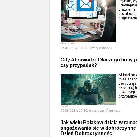
szybkie, w
udostępnian
ułatwienie
bezpieczeń
bagateliz
rawpixel.com
05-09-2024, 11:11, Cezary Bunsecki,
Gdy AI zawodzi. Dlaczego firmy p
czy przypadek?
AI traci na
miesiącach
decydują s
sztucznej 
inwestycji.
przypadko
Freepik
05-09-2024, 10:36, pressroom ,
Pieniądze
Jak wielu Polaków działa w ramac
angażowania się w dobroczynne 
Dzień Dobroczynności