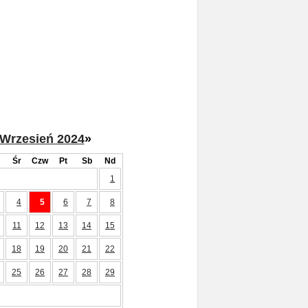
Wrzesień 2024
»
Śr
Czw
Pt
Sb
Nd
1
4
5
6
7
8
11
12
13
14
15
18
19
20
21
22
25
26
27
28
29