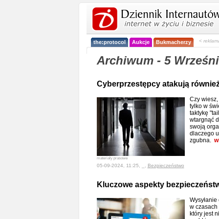
< reklam
the:protocol
Aukcje
Bukmacherzy
Archiwum - 5 Wrześni
Cyberprzestępcy atakują również 
Czy wiesz,
tylko w św
taktykę "ta
wtargnąć d
swoją orga
dlaczego 
zgubna.
w
materiały prasowe
05-09-2024, 11:25, _,
Bezpieczeństwo
Kluczowe aspekty bezpieczeńst
Wysyłanie 
w czasach r
który jest 