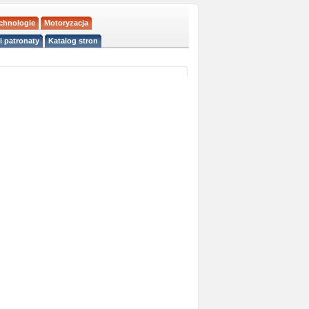
echnologie
Motoryzacja
i patronaty
Katalog stron