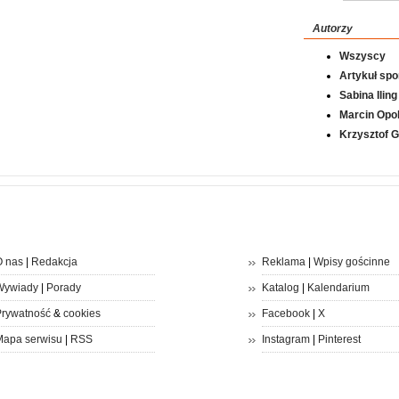
Autorzy
Wszyscy
Artykuł sp
Sabina Iling
Marcin Opol
Krzysztof 
 nas
|
Redakcja
Reklama
|
Wpisy gościnne
Wywiady
|
Porady
Katalog
|
Kalendarium
rywatność
&
cookies
Facebook
|
X
apa serwisu
|
RSS
Instagram
|
Pinterest