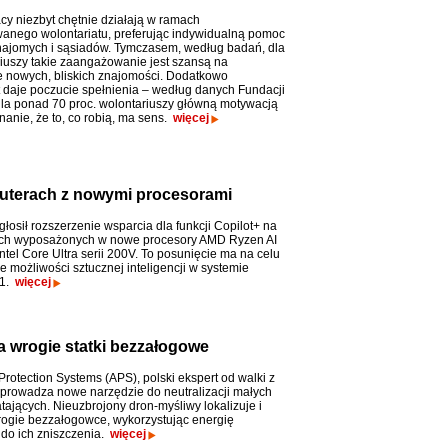
acy niezbyt chętnie działają w ramach
anego wolontariatu, preferując indywidualną pomoc
najomych i sąsiadów. Tymczasem, według badań, dla
iuszy takie zaangażowanie jest szansą na
 nowych, bliskich znajomości. Dodatkowo
t daje poczucie spełnienia – według danych Fundacji
la ponad 70 proc. wolontariuszy główną motywacją
nanie, że to, co robią, ma sens.
więcej
puterach z nowymi procesorami
głosił rozszerzenie wsparcia dla funkcji Copilot+ na
ch wyposażonych w nowe procesory AMD Ryzen AI
 Intel Core Ultra serii 200V. To posunięcie ma na celu
e możliwości sztucznej inteligencji w systemie
11.
więcej
 wrogie statki bezzałogowe
rotection Systems (APS), polski ekspert od walki z
prowadza nowe narzędzie do neutralizacji małych
tających. Nieuzbrojony dron-myśliwy lokalizuje i
rogie bezzałogowce, wykorzystując energię
 do ich zniszczenia.
więcej