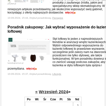
produkty z zaufanego źródła, jakim jest
polydent.pl
specjalistyczny sklep stomatologiczny. W
niniejszym artykule przedstawimy, jak skutecznie wyposażyć swój gabinet,
korzystając z oferty najlepszych dostawców.
więcej
10-09-2024, 15:44, Artykuł poradnikowy,
Pieniądze
Poradnik zakupowy: Jak wybrać wyposażenie do łazie
loftowej
Styl loftowy to jeden z najmodniejszych
trendów w aranżacji wnętrz łazienkowych
Wybór odpowiedniego wyposażenia do
łazienki loftowej to prawdziwe wyzwanie,
szczególnie jeśli zależy nam na stworzen
przestrzeni nie tylko stylowej, ale także
funkcjonalnej. W tym poradniku dowiesz s
co zwrócić uwagę podczas zakupów, aby
lazienkapremium.pl
łazienka w stylu loftowym była spójna i
przemyślana.
więcej
10-09-2024, 15:37, Artykuł poradnikowy,
Lifestyle
«
Wrzesień 2024
»
Po
Wt
Śr
Czw
Pt
Sb
Nd
1