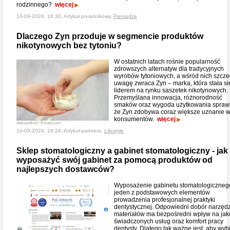
rodzinnego?
więcej
10-09-2024, 16:30, Artykuł poradnikowy,
Pieniądze
Dlaczego Zyn przoduje w segmencie produktów
nikotynowych bez tytoniu?
W ostatnich latach rośnie popularność
zdrowszych alternatyw dla tradycyjnych
wyrobów tytoniowych, a wśród nich szcz
uwagę zwraca Zyn – marka, która stała si
liderem na rynku saszetek nikotynowych.
Przemyślana innowacja, różnorodność
smaków oraz wygoda użytkowania sprawi
że Zyn zdobywa coraz większe uznanie 
konsumentów.
więcej
oleksandrsh / Envato.com
10-09-2024, 16:24, Artykuł partnera,
Lifestyle
Sklep stomatologiczny a gabinet stomatologiczny - jak
wyposażyć swój gabinet za pomocą produktów od
najlepszych dostawców?
Wyposażenie gabinetu stomatologiczneg
jeden z podstawowych elementów
prowadzenia profesjonalnej praktyki
dentystycznej. Odpowiedni dobór narzędzi
materiałów ma bezpośredni wpływ na jak
świadczonych usług oraz komfort pracy
dentysty. Dlatego tak ważne jest, aby wyb