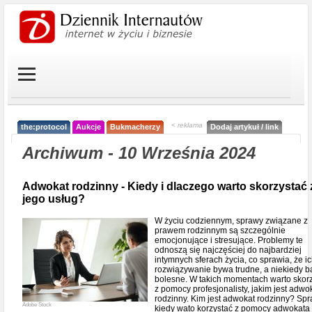
< reklama
the:protocol
Aukcje
Bukmacherzy
Dodaj artykuł / link
Archiwum - 10 Września 2024
Adwokat rodzinny - Kiedy i dlaczego warto skorzystać 
jego usług?
W życiu codziennym, sprawy związane z
prawem rodzinnym są szczególnie
emocjonujące i stresujące. Problemy te
odnoszą się najczęściej do najbardziej
intymnych sferach życia, co sprawia, że i
rozwiązywanie bywa trudne, a niekiedy b
bolesne. W takich momentach warto skor
z pomocy profesjonalisty, jakim jest adwo
rodzinny. Kim jest adwokat rodzinny? Sp
Adobe Stock
kiedy wato korzystać z pomocy adwokata