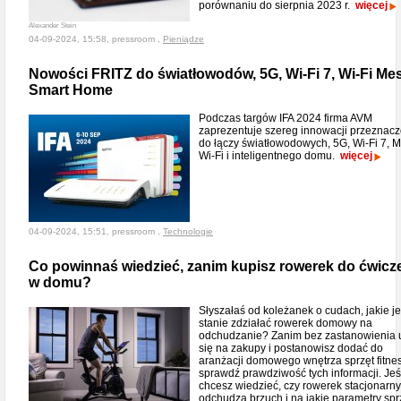
porównaniu do sierpnia 2023 r.
więcej
Alexander Stein
04-09-2024, 15:58, pressroom ,
Pieniądze
Nowości FRITZ do światłowodów, 5G, Wi-Fi 7, Wi-Fi Mes
Smart Home
Podczas targów IFA 2024 firma AVM
zaprezentuje szereg innowacji przeznac
do łączy światłowodowych, 5G, Wi-Fi 7, 
Wi-Fi i inteligentnego domu.
więcej
04-09-2024, 15:51, pressroom ,
Technologie
Co powinnaś wiedzieć, zanim kupisz rowerek do ćwicz
w domu?
Słyszałaś od koleżanek o cudach, jakie je
stanie zdziałać rowerek domowy na
odchudzanie? Zanim bez zastanowienia 
się na zakupy i postanowisz dodać do
aranżacji domowego wnętrza sprzęt fitnes
sprawdź prawdziwość tych informacji. Jeś
chcesz wiedzieć, czy rowerek stacjonarny
odchudza brzuch i na jakie parametry spr