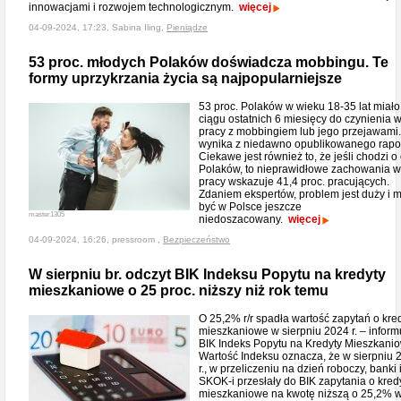
innowacjami i rozwojem technologicznym.
więcej
04-09-2024, 17:23, Sabina Iling,
Pieniądze
53 proc. młodych Polaków doświadcza mobbingu. Te
formy uprzykrzania życia są najpopularniejsze
53 proc. Polaków w wieku 18-35 lat miało
ciągu ostatnich 6 miesięcy do czynienia 
pracy z mobbingiem lub jego przejawami.
wynika z niedawno opublikowanego rapor
Ciekawe jest również to, że jeśli chodzi o
Polaków, to nieprawidłowe zachowania w
pracy wskazuje 41,4 proc. pracujących.
Zdaniem ekspertów, problem jest duży i 
być w Polsce jeszcze
master1305
niedoszacowany.
więcej
04-09-2024, 16:26, pressroom ,
Bezpieczeństwo
W sierpniu br. odczyt BIK Indeksu Popytu na kredyty
mieszkaniowe o 25 proc. niższy niż rok temu
O 25,2% r/r spadła wartość zapytań o kre
mieszkaniowe w sierpniu 2024 r. – inform
BIK Indeks Popytu na Kredyty Mieszkani
Wartość Indeksu oznacza, że w sierpniu 
r., w przeliczeniu na dzień roboczy, banki 
SKOK-i przesłały do BIK zapytania o kred
mieszkaniowe na kwotę niższą o 25,2% 