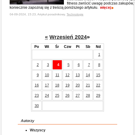
fitness zwrócić uwagę podczas zakupów, 
koniecznie zapoznaj się z treścią poniższego artykułu.
więcej
04-09-2024, 15:23, Artykuł poradnikowy,
Technologie
«
Wrzesień 2024
»
Po
Wt
Śr
Czw
Pt
Sb
Nd
1
2
3
4
5
6
7
8
9
10
11
12
13
14
15
16
17
18
19
20
21
22
23
24
25
26
27
28
29
30
Autorzy
Wszyscy