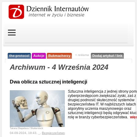
< reklama
the:protocol
Aukcje
Bukmacherzy
Dodaj artykuł / link
Archiwum - 4 Września 2024
Dwa oblicza sztucznej inteligencji
Sztuczna inteligencja z jednej strony po
cyberprzestępcom zwiększać zyski, zaś z
drugiej podnosić skuteczność systemów
bezpieczeństwa IT. W najbliższych latach
algorytmy uczenia maszynowego oraz
sztucznej inteligencji będą odgrywać klu
rolę w branży cyberbezpieczeństwa.
wię
Tatiana Shepeleva / Shutterstock
04-09-2024, 19:43, _,
Bezpieczeństwo