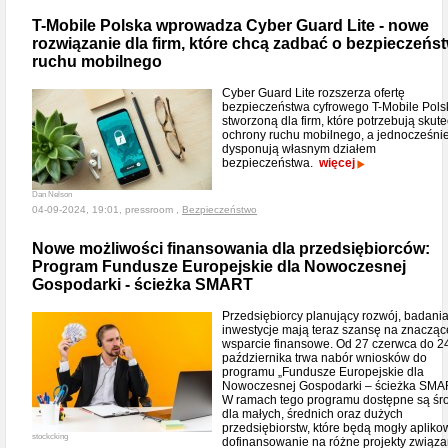
T-Mobile Polska wprowadza Cyber Guard Lite - nowe
rozwiązanie dla firm, które chcą zadbać o bezpieczeńs
ruchu mobilnego
Cyber Guard Lite rozszerza ofertę
bezpieczeństwa cyfrowego T-Mobile Pols
stworzoną dla firm, które potrzebują skut
ochrony ruchu mobilnego, a jednocześnie
dysponują własnym działem
bezpieczeństwa.
więcej
Dan Nelson
04-09-2024, 19:01, pressroom ,
Bezpieczeństwo
Nowe możliwości finansowania dla przedsiębiorców:
Program Fundusze Europejskie dla Nowoczesnej
Gospodarki - ścieżka SMART
Przedsiębiorcy planujący rozwój, badania
inwestycje mają teraz szansę na znacząc
wsparcie finansowe. Od 27 czerwca do 2
października trwa nabór wniosków do
programu „Fundusze Europejskie dla
Nowoczesnej Gospodarki – ścieżka SMA
W ramach tego programu dostępne są śr
dla małych, średnich oraz dużych
przedsiębiorstw, które będą mogły apliko
stockcking
dofinansowanie na różne projekty związa