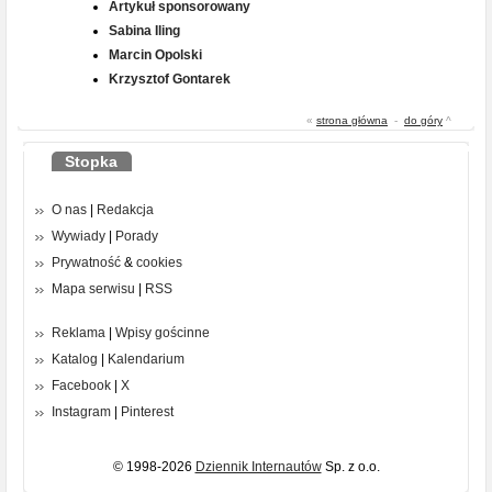
Artykuł sponsorowany
Sabina Iling
Marcin Opolski
Krzysztof Gontarek
«
strona główna
-
do góry
^
Stopka
O nas
|
Redakcja
Wywiady
|
Porady
Prywatność
&
cookies
Mapa serwisu
|
RSS
Reklama
|
Wpisy gościnne
Katalog
|
Kalendarium
Facebook
|
X
Instagram
|
Pinterest
© 1998-2026
Dziennik Internautów
Sp. z o.o.