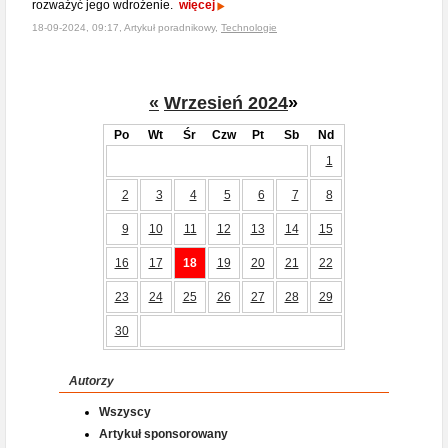
rozważyć jego wdrożenie.
więcej
18-09-2024, 09:17, Artykuł poradnikowy,
Technologie
«
Wrzesień 2024
»
Po
Wt
Śr
Czw
Pt
Sb
Nd
1
2
3
4
5
6
7
8
9
10
11
12
13
14
15
16
17
18
19
20
21
22
23
24
25
26
27
28
29
30
Autorzy
Wszyscy
Artykuł sponsorowany