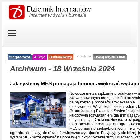
< reklama
the:protocol
Aukcje
Bukmacherzy
Dodaj artykuł / link
Archiwum - 18 Września 2024
Jak systemy MES pomagają firmom zwiększać wydajn
Nowoczesne zarządzanie produkcją wy
zaawansowanych narzędzi, które pozwal
pełną kontrolę procesów i zwiększenie
efektywności. W tym kontekście systemy
(Manufacturing Execution System) stają s
kluczowym rozwiązaniem dla firm dążący
optymalizacji. Dzięki możliwości bieżące
monitorowania produkcji, oprogramowan
MES pomaga przedsiębiorstwom nie tylk
ograniczać koszty, ale również zwiększać wydajność. Przyjrzyjmy się bliżej, j
system MES może wpłynąć na poprawę funkcjonowania firmy i dlaczego war