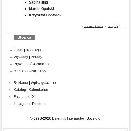
Sabina Iling
Marcin Opolski
Krzysztof Gontarek
«
strona główna
-
do góry
^
Stopka
O nas
|
Redakcja
Wywiady
|
Porady
Prywatność
&
cookies
Mapa serwisu
|
RSS
Reklama
|
Wpisy gościnne
Katalog
|
Kalendarium
Facebook
|
X
Instagram
|
Pinterest
© 1998-2026
Dziennik Internautów
Sp. z o.o.