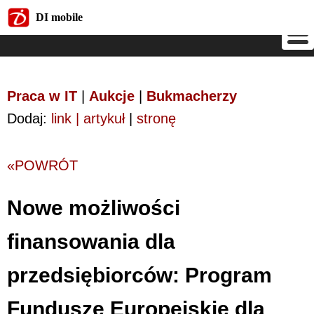
DI mobile
DI mobile
Praca w IT
|
Aukcje
|
Bukmacherzy
Dodaj:
link | artykuł
|
stronę
«POWRÓT
Nowe możliwości
finansowania dla
przedsiębiorców: Program
Fundusze Europejskie dla