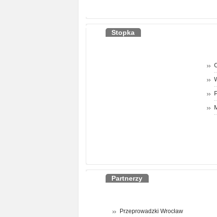
Stopka
O
P
M
Partnerzy
Przeprowadzki Wrocław