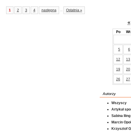
...
1
2
3
4
następna
Ostatnia »
«
Po
Wt
5
6
12
13
19
20
26
27
Autorzy
Wszyscy
Artykuł sp
Sabina Iling
Marcin Opol
Krzysztof 