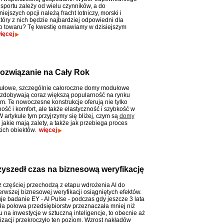
nsportu zależy od wielu czynników, a do
iejszych opcji należą fracht lotniczy, morski i
tóry z nich będzie najbardziej odpowiedni dla
 towaru? Tę kwestię omawiamy w dzisiejszym
ięcej
związanie na Cały Rok
łowe, szczególnie całoroczne domy modułowe
zdobywają coraz większą popularność na rynku
. Te nowoczesne konstrukcje oferują nie tylko
ość i komfort, ale także elastyczność i szybkość w
 W artykule tym przyjrzymy się bliżej, czym są
domy
, jakie mają zalety, a także jak przebiega proces
ich obiektów.
więcej
rzyszedł czas na biznesową weryfikację
z częściej przechodzą z etapu wdrożenia AI do
erwszej biznesowej weryfikacji osiągniętych efektów.
je badanie EY - AI Pulse - podczas gdy jeszcze 3 lata
ła połowa przedsiębiorstw przeznaczała mniej niż
 na inwestycje w sztuczną inteligencje, to obecnie aż
zacji przekroczyło ten poziom. Wzrost nakładów