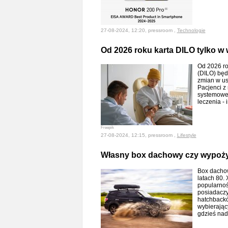
27-08-2024, 12:20, pressroom ,
Technologie
Od 2026 roku karta DILO tylko w w
Od 2026 ro
(DILO) będ
zmian w us
Pacjenci z
systemowe,
leczenia -
Freepik
27-08-2024, 12:15, pressroom ,
Lifestyle
Własny box dachowy czy wypożyc
Box dachow
latach 80.
popularnoś
posiadaczy
hatchbackó
wybierając
gdzieś na