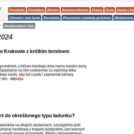
Poradniki
Pieniądze
Biznes
Bezpieczeństwo
Prawo
Dom
Nauka i T
Zdrowie i styl życia
Rozrywka
Pressroom i artykuły gościnne
Wydarzenia 
a
Dodaj artykuł / link
2024
w Krakowie z krótkim terminem
 przedmiot, z którym każdego dnia mamy bardzo dużą
 Spędzamy na nim codziennie co najmniej kilka
tego warto, aby był czysty i zapewniał zdrowy,
y sen.
więcej
rt do określonego typu ładunku?
ładunków na długich dystansach, szczególnie jeśli
ymianę handlową z krajami azjatyckimi, jest ważnym
 współczesnej gospodarki. Wybór odpowiedniego