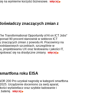
się na wymierne korzyści biznesowe.
więcej
 doświadczy znaczących zmian z
The Transformational Opportunity of AI on ICT Jobs"
 ponad 90 procent stanowisk w sektorze ICT
 znaczących zmian z powodu AI. Pracownicy na
 podstawowych szczeblach, szczególnie w
, projektowaniu UX oraz testowaniu i jakości IT,
gotować się na drastyczne zmiany.
więcej
smartfona roku EISA
R 200 Pro uzyskał nagrodę w kategorii smartfona
2025. Urządzenie doceniono za swój aparat,
akości wyświetlacz oraz szybkie ładowanie i
 baterię.
więcej