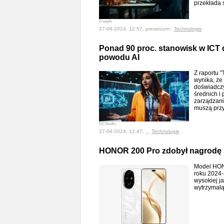
przekłada 
Freepik
27-08-2024, 12:57, pressroom ,
Technologie
Ponad 90 proc. stanowisk w ICT
powodu AI
Z raportu "
wynika, że
doświadczy
średnich i
zarządzaniu
muszą przy
DCStudio
27-08-2024, 12:47, _,
Technologie
HONOR 200 Pro zdobył nagrodę 
Model HONO
roku 2024-
wysokiej j
wytrzymałą