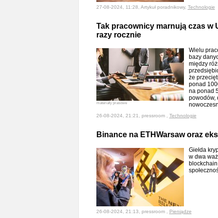
27-08-2024, 11:28, Artykuł poradnikowy,
Technologie
Tak pracownicy marnują czas w UE
razy rocznie
Wielu prac
bazy danyc
między róż
przedsiębi
że przecię
ponad 1000
na ponad 5
powodów, d
materiały prasowe
nowoczesn
26-08-2024, 21:21, pressroom ,
Technologie
Binance na ETHWarsaw oraz eks
Giełda kry
w dwa ważn
blockchai
społecznoś
26-08-2024, 21:13, pressroom ,
Pieniądze