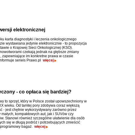
ersji elektronicznej
ku karta diagnostyki i leczenia onkologicznego
zie wystawiana jedynie elektronicznie - to propozycja
tawie o Krajowej Sieci Onkologicznej (KSO).
 nowotworami czekają jednak na głębsze zmiany
 zapewniające im konkretne prawa w czasie
 informuje serwis Prawo.pl
więcej
zony - co opłaca się bardziej?
y to sprzęt, który w Polsce został upowszechniony w
 XX wieku. Od tamtej pory zdobywa coraz większą
ć - jest chętnie wykorzystywany zarówno przez
 małych, kompaktowych aut, jak i SUVów czy
w. Stanowi również szczególne ułatwienie dla osób
ych się w długą podróż i potrzebujących zmieścić
dprogramowy bagaż.
więcej