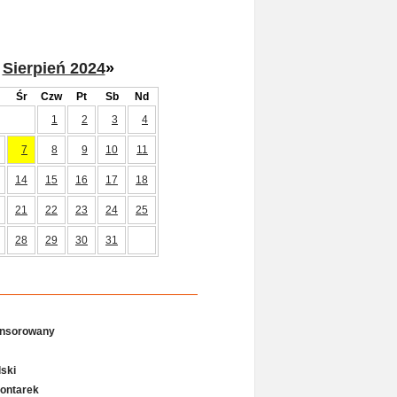
Sierpień 2024
»
Śr
Czw
Pt
Sb
Nd
1
2
3
4
7
8
9
10
11
14
15
16
17
18
21
22
23
24
25
28
29
30
31
onsorowany
ski
Gontarek