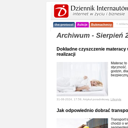
< reklam
the:protocol
Aukcje
Bukmacherzy
Archiwum - Sierpień 
Dokładne czyszczenie materacy 
realizacji
Materac to
styczność.
godzin, dla
bezpieczn
31-08-2024, 17:59, Artykuł poradnikowy,
Lifestyle
Jak odpowiednio dobrać transpo
Transport 
chodzi o w
segmentem