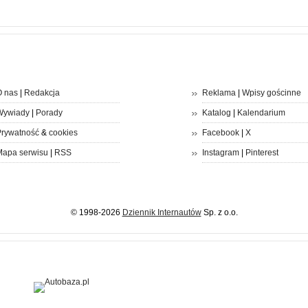
 nas
|
Redakcja
Reklama
|
Wpisy gościnne
Wywiady
|
Porady
Katalog
|
Kalendarium
rywatność
&
cookies
Facebook
|
X
apa serwisu
|
RSS
Instagram
|
Pinterest
© 1998-2026
Dziennik Internautów
Sp. z o.o.