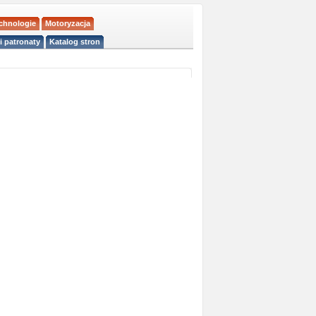
echnologie
Motoryzacja
i patronaty
Katalog stron