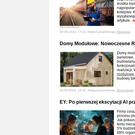
środka tra
najpopularn
kolejowy. K
wysyłanego
artykule.
w
aleksandarlittlewolf
30-08-2024, 17:21, Artykuł poradnikowy,
Pieniądze
Domy Modułowe: Nowoczesne Ro
Domy modu
panelowe, 
budowlanym
funkcjonaln
realizacji.
modułowe
budowy tak
30-08-2024, 16:40, Artykuł poradnikowy,
Technologie
EY: Po pierwszej ekscytacji AI p
Firmy cora
procesu pi
Jak pokazu
temu nieca
5% budżetu
88% organi