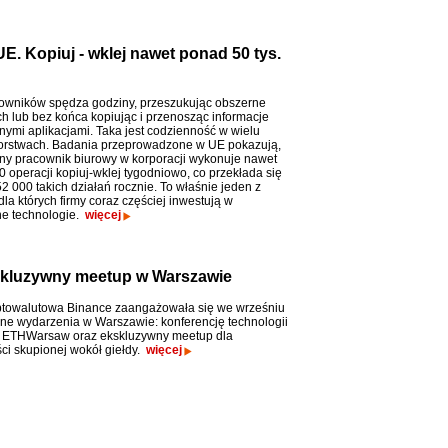
. Kopiuj - wklej nawet ponad 50 tys.
owników spędza godziny, przeszukując obszerne
h lub bez końca kopiując i przenosząc informacje
nymi aplikacjami. Taka jest codzienność w wielu
orstwach. Badania przeprowadzone w UE pokazują,
tny pracownik biurowy w korporacji wykonuje nawet
 operacji kopiuj-wklej tygodniowo, co przekłada się
2 000 takich działań rocznie. To właśnie jeden z
la których firmy coraz częściej inwestują w
e technologie.
więcej
kluzywny meetup w Warszawie
ptowalutowa Binance zaangażowała się we wrześniu
e wydarzenia w Warszawie: konferencję technologii
n ETHWarsaw oraz ekskluzywny meetup dla
ci skupionej wokół giełdy.
więcej