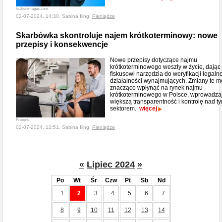
krakenimages.com
02-07-2024, 14:30, Sabina Iling,
Pieniądze
Skarbówka skontroluje najem krótkoterminowy: nowe
przepisy i konsekwencje
Nowe przepisy dotyczące najmu
krótkoterminowego weszły w życie, dając
fiskusowi narzędzia do weryfikacji legaln
działalności wynajmujących. Zmiany te 
znacząco wpłynąć na rynek najmu
krótkoterminowego w Polsce, wprowadza
większą transparentność i kontrolę nad t
sektorem.
więcej
Freepik
02-07-2024, 12:51, Sabina Iling,
Pieniądze
«
Lipiec 2024
»
Po
Wt
Śr
Czw
Pt
Sb
Nd
1
2
3
4
5
6
7
8
9
10
11
12
13
14