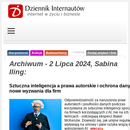
< reklama
the:protocol
Aukcje
Bukmacherzy
Dodaj artykuł / link
Archiwum - 2 Lipca 2024, Sabina
Iling:
Sztuczna inteligencja a prawa autorskie i ochrona dany
nowe wyzwania dla firm
Odpowiedzialność za naruszenia praw
autorskich i poufności danych podczas
korzystania ze sztucznej inteligencji spo
na firmach korzystających z AI, nie na ich
twórcach - ostrzegają eksperci Baker
McKenzie. Dowiedz się, jak unijne regula
wpływają na umowy i jakie ryzyka wiążą s
wdrożeniem AI.
więcej