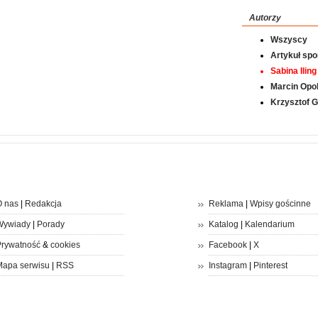
Autorzy
Wszyscy
Artykuł sp
Sabina Iling
Marcin Opol
Krzysztof 
 nas
|
Redakcja
Reklama
|
Wpisy gościnne
Wywiady
|
Porady
Katalog
|
Kalendarium
rywatność
&
cookies
Facebook
|
X
apa serwisu
|
RSS
Instagram
|
Pinterest