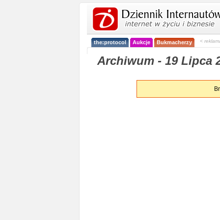
< reklam
the:protocol
Aukcje
Bukmacherzy
Archiwum - 19 Lipca 2
Br