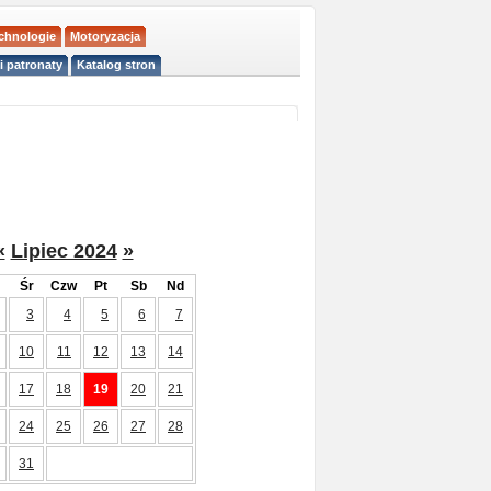
echnologie
Motoryzacja
i patronaty
Katalog stron
«
Lipiec 2024
»
Śr
Czw
Pt
Sb
Nd
3
4
5
6
7
10
11
12
13
14
17
18
19
20
21
24
25
26
27
28
31