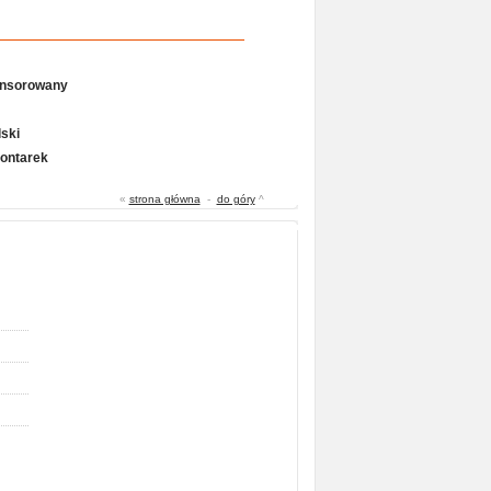
onsorowany
ski
Gontarek
«
strona główna
-
do góry
^