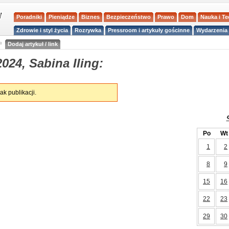
Poradniki
Pieniądze
Biznes
Bezpieczeństwo
Prawo
Dom
Nauka i T
Zdrowie i styl życia
Rozrywka
Pressroom i artykuły gościnne
Wydarzenia 
a
Dodaj artykuł / link
024, Sabina Iling:
ak publikacji.
Po
Wt
1
2
8
9
15
16
22
23
29
30