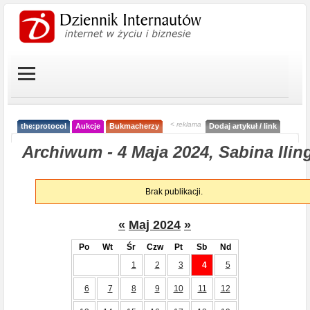
< reklama
the:protocol
Aukcje
Bukmacherzy
Dodaj artykuł / link
Archiwum - 4 Maja 2024, Sabina Ilin
Brak publikacji.
«
Maj 2024
»
Po
Wt
Śr
Czw
Pt
Sb
Nd
1
2
3
4
5
6
7
8
9
10
11
12