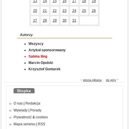
13
14
15
16
17
18
19
20
21
22
23
24
25
26
27
28
29
30
31
Autorzy
Wszyscy
Artykuł sponsorowany
Sabina Iling
Marcin Opolski
Krzysztof Gontarek
«
strona główna
-
do góry
^
Stopka
O nas
|
Redakcja
Wywiady
|
Porady
Prywatność
&
cookies
Mapa serwisu
|
RSS