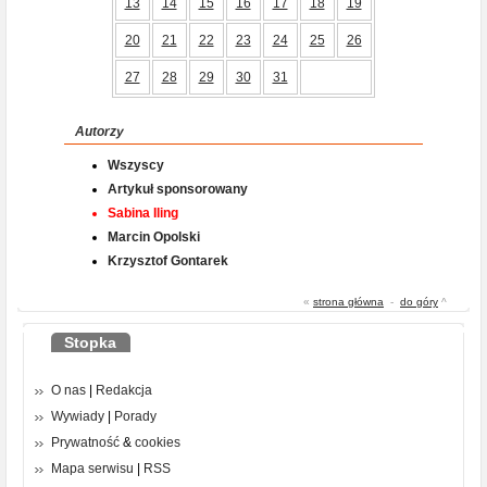
13
14
15
16
17
18
19
20
21
22
23
24
25
26
27
28
29
30
31
Autorzy
Wszyscy
Artykuł sponsorowany
Sabina Iling
Marcin Opolski
Krzysztof Gontarek
«
strona główna
-
do góry
^
Stopka
O nas
|
Redakcja
Wywiady
|
Porady
Prywatność
&
cookies
Mapa serwisu
|
RSS