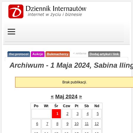
< reklama
the:protocol
Aukcje
Bukmacherzy
Dodaj artykuł / link
Archiwum - 1 Maja 2024, Sabina Ilin
Brak publikacji.
«
Maj 2024
»
Po
Wt
Śr
Czw
Pt
Sb
Nd
1
2
3
4
5
6
7
8
9
10
11
12