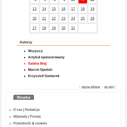
13
14
15
16
17
18
19
20
21
22
23
24
25
26
27
28
29
30
31
Autorzy
Wszyscy
Artykuł sponsorowany
Sabina Iling
Marcin Opolski
Krzysztof Gontarek
«
strona główna
-
do góry
^
Stopka
O nas
|
Redakcja
Wywiady
|
Porady
Prywatność
&
cookies