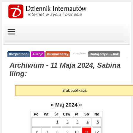
< reklama
the:protocol
Aukcje
Bukmacherzy
Dodaj artykuł / link
Archiwum - 11 Maja 2024, Sabina
Iling:
Brak publikacji.
«
Maj 2024
»
Po
Wt
Śr
Czw
Pt
Sb
Nd
1
2
3
4
5
6
7
8
9
10
11
12