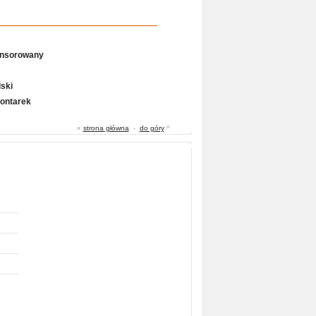
onsorowany
ski
Gontarek
«
strona główna
-
do góry
^