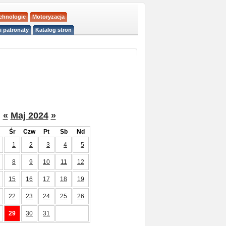
echnologie
Motoryzacja
i patronaty
Katalog stron
«
Maj 2024
»
Śr
Czw
Pt
Sb
Nd
1
2
3
4
5
8
9
10
11
12
15
16
17
18
19
22
23
24
25
26
29
30
31