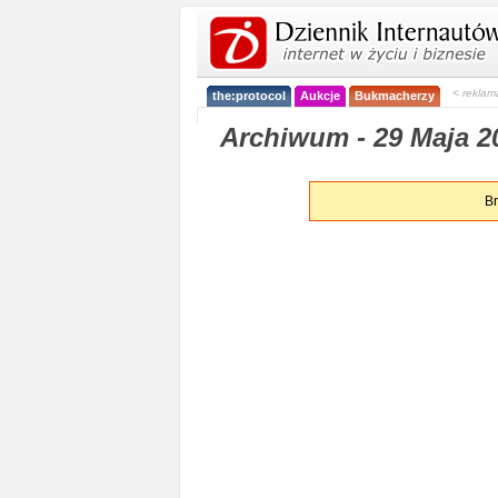
< reklam
the:protocol
Aukcje
Bukmacherzy
Archiwum - 29 Maja 20
Br