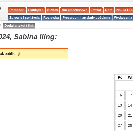
Poradniki
Pieniądze
Biznes
Bezpieczeństwo
Prawo
Dom
Nauka i T
Zdrowie i styl życia
Rozrywka
Pressroom i artykuły gościnne
Wydarzenia 
a
Dodaj artykuł / link
24, Sabina Iling:
ak publikacji.
Po
Wt
6
7
13
14
20
21
27
28