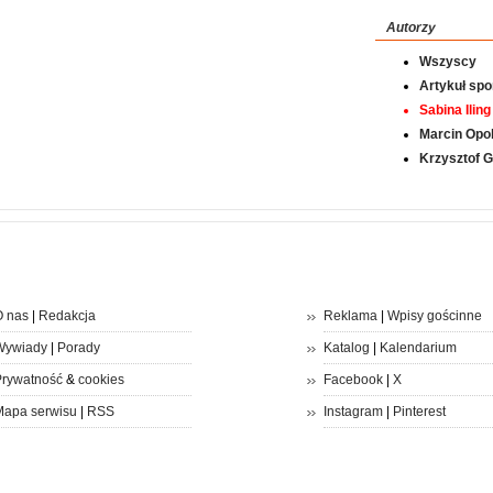
Autorzy
Wszyscy
Artykuł sp
Sabina Iling
Marcin Opol
Krzysztof 
 nas
|
Redakcja
Reklama
|
Wpisy gościnne
Wywiady
|
Porady
Katalog
|
Kalendarium
rywatność
&
cookies
Facebook
|
X
apa serwisu
|
RSS
Instagram
|
Pinterest