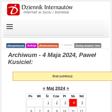
< reklama
the:protocol
Aukcje
Bukmacherzy
Dodaj artykuł / link
Archiwum - 4 Maja 2024, Paweł
Kusiciel:
Brak publikacji.
«
Maj 2024
»
Po
Wt
Śr
Czw
Pt
Sb
Nd
1
2
3
4
5
6
7
8
9
10
11
12