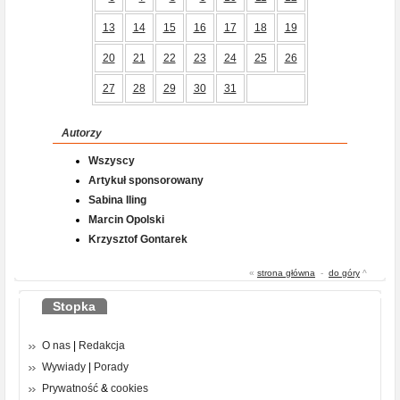
13
14
15
16
17
18
19
20
21
22
23
24
25
26
27
28
29
30
31
Autorzy
Wszyscy
Artykuł sponsorowany
Sabina Iling
Marcin Opolski
Krzysztof Gontarek
«
strona główna
-
do góry
^
Stopka
O nas
|
Redakcja
Wywiady
|
Porady
Prywatność
&
cookies