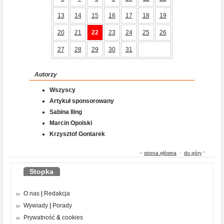
13
14
15
16
17
18
19
20
21
22
23
24
25
26
27
28
29
30
31
Autorzy
Wszyscy
Artykuł sponsorowany
Sabina Iling
Marcin Opolski
Krzysztof Gontarek
«
strona główna
-
do góry
^
Stopka
O nas
|
Redakcja
Wywiady
|
Porady
Prywatność
&
cookies