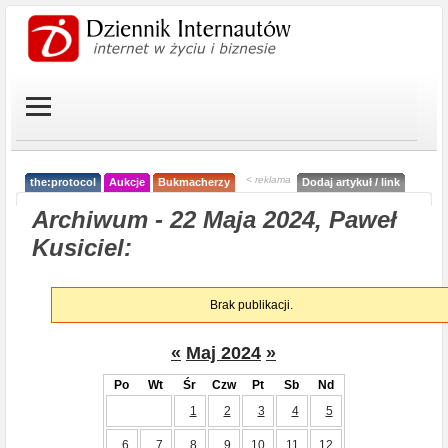
< reklama
the:protocol
Aukcje
Bukmacherzy
Dodaj artykuł / link
Archiwum - 22 Maja 2024, Paweł
Kusiciel:
Brak publikacji.
«
Maj 2024
»
Po
Wt
Śr
Czw
Pt
Sb
Nd
1
2
3
4
5
6
7
8
9
10
11
12