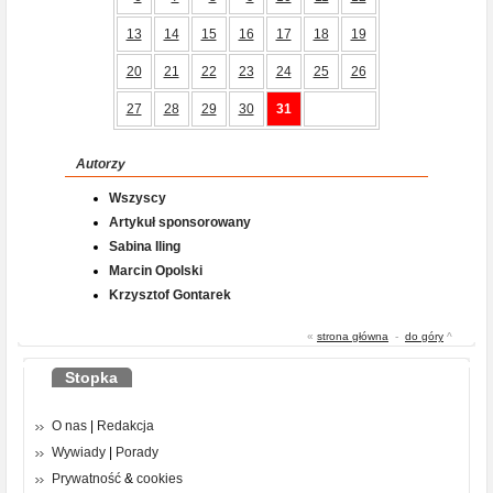
13
14
15
16
17
18
19
20
21
22
23
24
25
26
27
28
29
30
31
Autorzy
Wszyscy
Artykuł sponsorowany
Sabina Iling
Marcin Opolski
Krzysztof Gontarek
«
strona główna
-
do góry
^
Stopka
O nas
|
Redakcja
Wywiady
|
Porady
Prywatność
&
cookies