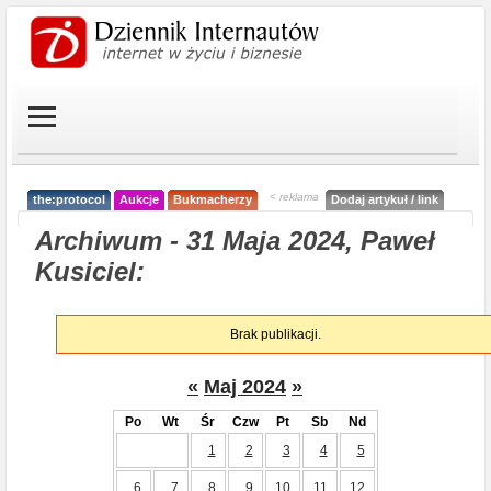
< reklama
the:protocol
Aukcje
Bukmacherzy
Dodaj artykuł / link
Archiwum - 31 Maja 2024, Paweł
Kusiciel:
Brak publikacji.
«
Maj 2024
»
Po
Wt
Śr
Czw
Pt
Sb
Nd
1
2
3
4
5
6
7
8
9
10
11
12