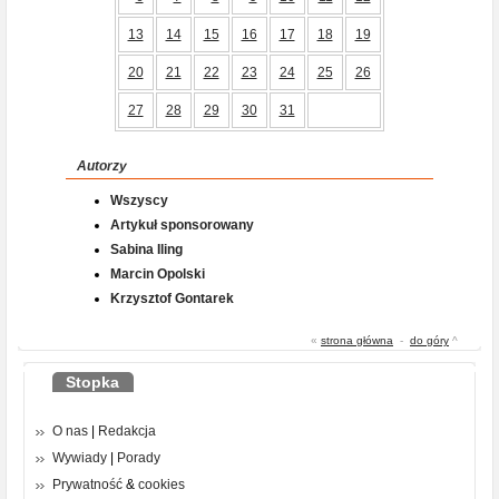
13
14
15
16
17
18
19
20
21
22
23
24
25
26
27
28
29
30
31
Autorzy
Wszyscy
Artykuł sponsorowany
Sabina Iling
Marcin Opolski
Krzysztof Gontarek
«
strona główna
-
do góry
^
Stopka
O nas
|
Redakcja
Wywiady
|
Porady
Prywatność
&
cookies