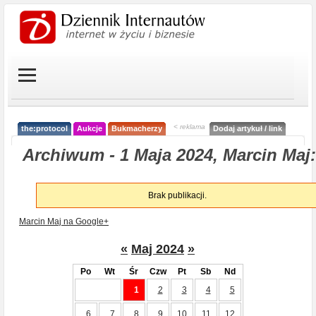
< reklama
the:protocol
Aukcje
Bukmacherzy
Dodaj artykuł / link
Archiwum - 1 Maja 2024, Marcin Maj:
Brak publikacji.
Marcin Maj na Google+
«
Maj 2024
»
Po
Wt
Śr
Czw
Pt
Sb
Nd
1
2
3
4
5
6
7
8
9
10
11
12