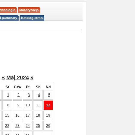
echnologie
Motoryzacja
i patronaty
Katalog stron
«
Maj 2024
»
Śr
Czw
Pt
Sb
Nd
1
2
3
4
5
8
9
10
11
12
15
16
17
18
19
22
23
24
25
26