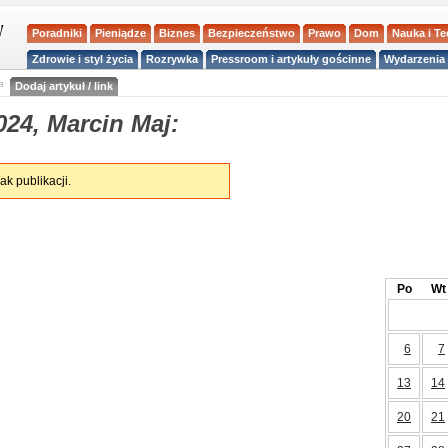
Poradniki
Pieniądze
Biznes
Bezpieczeństwo
Prawo
Dom
Nauka i T
Zdrowie i styl życia
Rozrywka
Pressroom i artykuły gościnne
Wydarzenia 
a
Dodaj artykuł / link
24, Marcin Maj:
ak publikacji.
Po
Wt
6
7
13
14
20
21