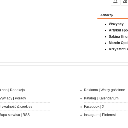
27
28
Autorzy
Wszyscy
Artykuł sp
Sabina Iling
Marcin Opol
Krzysztof 
 nas
|
Redakcja
Reklama
|
Wpisy gościnne
Wywiady
|
Porady
Katalog
|
Kalendarium
rywatność
&
cookies
Facebook
|
X
apa serwisu
|
RSS
Instagram
|
Pinterest