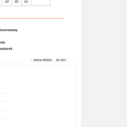
29
30
31
onsorowany
ski
Gontarek
«
strona główna
-
do góry
^