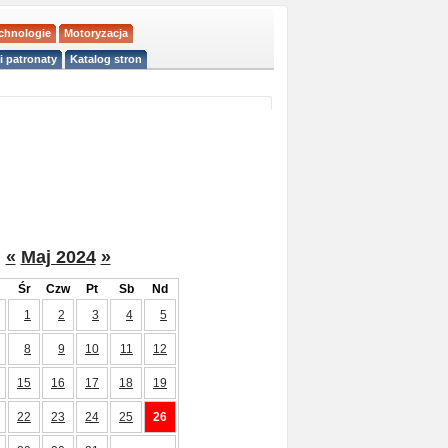
echnologie
Motoryzacja
i patronaty
Katalog stron
«
Maj 2024
»
Śr
Czw
Pt
Sb
Nd
1
2
3
4
5
8
9
10
11
12
15
16
17
18
19
22
23
24
25
26