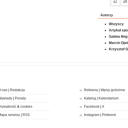
27
28
Autorzy
Wszyscy
Artykuł sp
Sabina Iling
Marcin Opol
Krzysztof 
 nas
|
Redakcja
Reklama
|
Wpisy gościnne
Wywiady
|
Porady
Katalog
|
Kalendarium
rywatność
&
cookies
Facebook
|
X
apa serwisu
|
RSS
Instagram
|
Pinterest