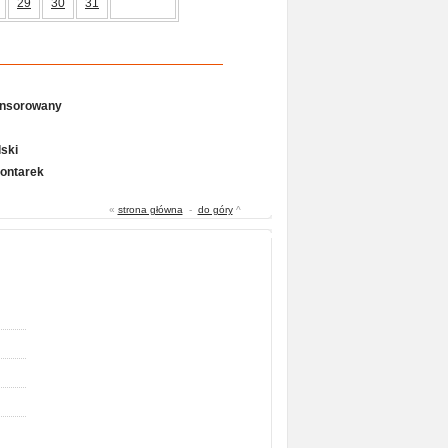
29
30
31
onsorowany
ski
Gontarek
«
strona główna
-
do góry
^