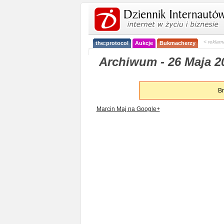
< reklam
the:protocol
Aukcje
Bukmacherzy
Archiwum - 26 Maja 20
Br
Marcin Maj na Google+