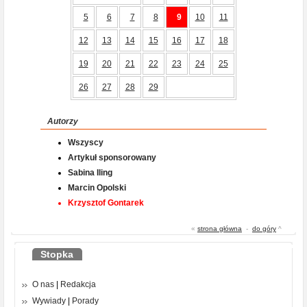
5
6
7
8
9
10
11
12
13
14
15
16
17
18
19
20
21
22
23
24
25
26
27
28
29
Autorzy
Wszyscy
Artykuł sponsorowany
Sabina Iling
Marcin Opolski
Krzysztof Gontarek
«
strona główna
-
do góry
^
Stopka
O nas
|
Redakcja
Wywiady
|
Porady