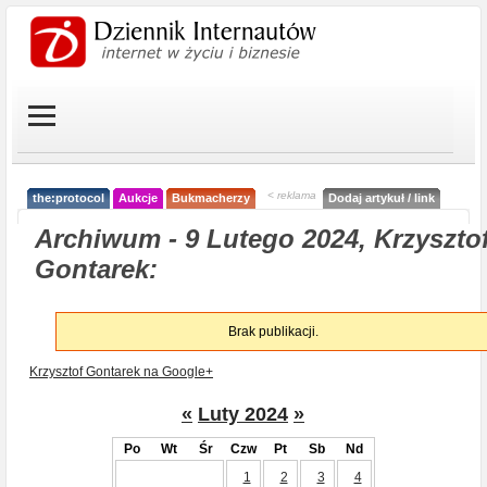
< reklama
the:protocol
Aukcje
Bukmacherzy
Dodaj artykuł / link
Archiwum - 9 Lutego 2024, Krzyszto
Gontarek:
Brak publikacji.
Krzysztof Gontarek na Google+
«
Luty 2024
»
Po
Wt
Śr
Czw
Pt
Sb
Nd
1
2
3
4