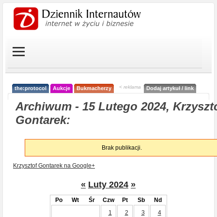
< reklama
the:protocol
Aukcje
Bukmacherzy
Dodaj artykuł / link
Archiwum - 15 Lutego 2024, Krzyszt
Gontarek:
Brak publikacji.
Krzysztof Gontarek na Google+
«
Luty 2024
»
Po
Wt
Śr
Czw
Pt
Sb
Nd
1
2
3
4