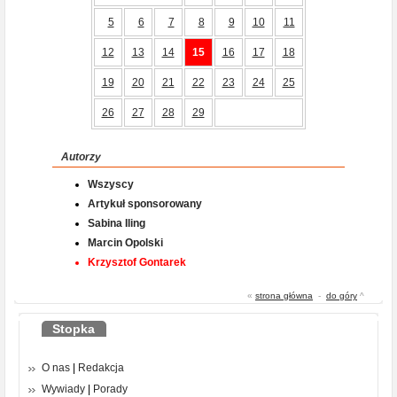
5
6
7
8
9
10
11
12
13
14
15
16
17
18
19
20
21
22
23
24
25
26
27
28
29
Autorzy
Wszyscy
Artykuł sponsorowany
Sabina Iling
Marcin Opolski
Krzysztof Gontarek
«
strona główna
-
do góry
^
Stopka
O nas
|
Redakcja
Wywiady
|
Porady