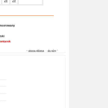
28
29
onsorowany
ski
Gontarek
«
strona główna
-
do góry
^