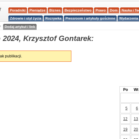
Poradniki
Pieniądze
Biznes
Bezpieczeństwo
Prawo
Dom
Nauka i T
Zdrowie i styl życia
Rozrywka
Pressroom i artykuły gościnne
Wydarzenia 
a
Dodaj artykuł / link
 2024, Krzysztof Gontarek:
ak publikacji.
Po
Wt
5
6
12
13
19
20