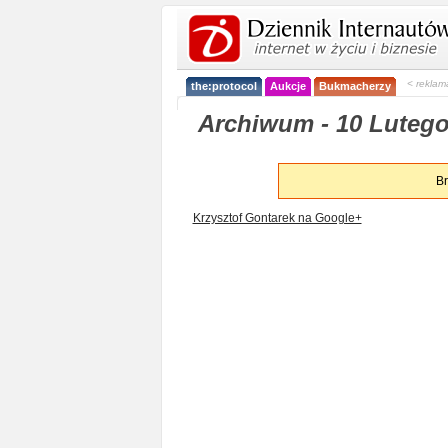
< reklam
the:protocol
Aukcje
Bukmacherzy
Archiwum - 10 Lutego
Br
Krzysztof Gontarek na Google+