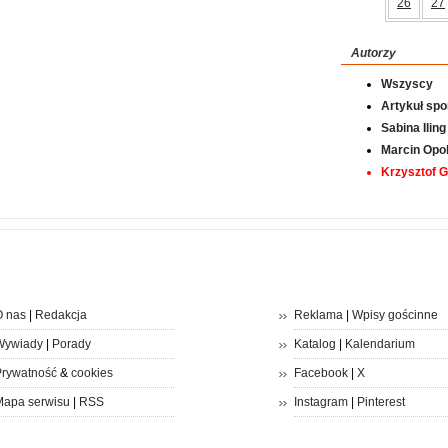
26
27
Autorzy
Wszyscy
Artykuł sp
Sabina Iling
Marcin Opol
Krzysztof 
 nas
|
Redakcja
Reklama
|
Wpisy gościnne
Wywiady
|
Porady
Katalog
|
Kalendarium
rywatność
&
cookies
Facebook
|
X
apa serwisu
|
RSS
Instagram
|
Pinterest