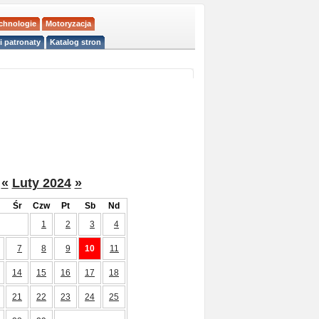
echnologie
Motoryzacja
i patronaty
Katalog stron
«
Luty 2024
»
Śr
Czw
Pt
Sb
Nd
1
2
3
4
7
8
9
10
11
14
15
16
17
18
21
22
23
24
25