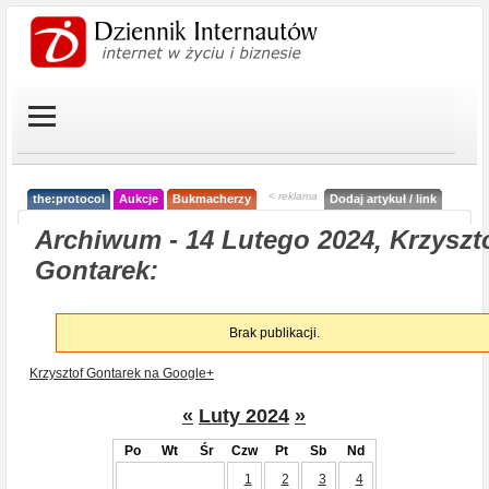
< reklama
the:protocol
Aukcje
Bukmacherzy
Dodaj artykuł / link
Archiwum - 14 Lutego 2024, Krzyszt
Gontarek:
Brak publikacji.
Krzysztof Gontarek na Google+
«
Luty 2024
»
Po
Wt
Śr
Czw
Pt
Sb
Nd
1
2
3
4