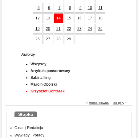
5
6
7
8
9
10
11
12
13
14
15
16
17
18
19
20
21
22
23
24
25
26
27
28
29
Autorzy
Wszyscy
Artykuł sponsorowany
Sabina Iling
Marcin Opolski
Krzysztof Gontarek
«
strona główna
-
do góry
^
Stopka
O nas
|
Redakcja
Wywiady
|
Porady