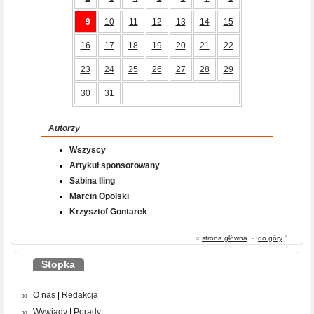
9
10
11
12
13
14
15
16
17
18
19
20
21
22
23
24
25
26
27
28
29
30
31
Autorzy
Wszyscy
Artykuł sponsorowany
Sabina Iling
Marcin Opolski
Krzysztof Gontarek
«
strona główna
-
do góry
^
Stopka
O nas
|
Redakcja
Wywiady
|
Porady