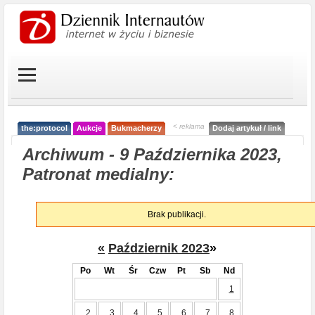
< reklama
the:protocol
Aukcje
Bukmacherzy
Dodaj artykuł / link
Archiwum - 9 Października 2023,
Patronat medialny:
Brak publikacji.
«
Październik 2023
»
Po
Wt
Śr
Czw
Pt
Sb
Nd
1
2
3
4
5
6
7
8