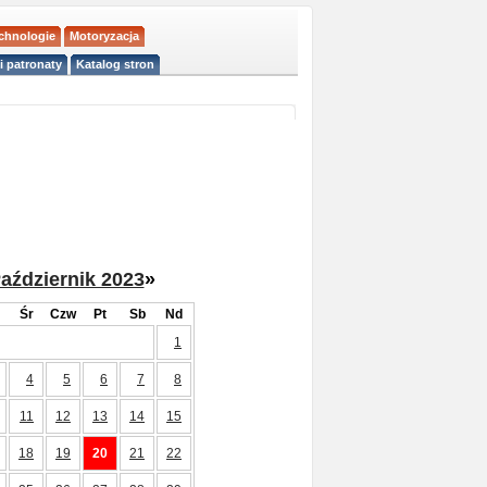
echnologie
Motoryzacja
i patronaty
Katalog stron
aździernik 2023
»
Śr
Czw
Pt
Sb
Nd
1
4
5
6
7
8
11
12
13
14
15
18
19
20
21
22