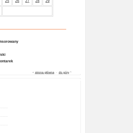
25
26
27
28
29
onsorowany
ski
Gontarek
«
strona główna
-
do góry
^