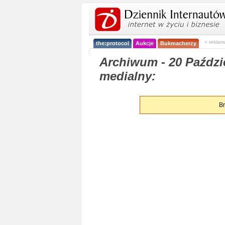
< reklam
the:protocol
Aukcje
Bukmacherzy
Archiwum - 20 Paździe
medialny:
Br