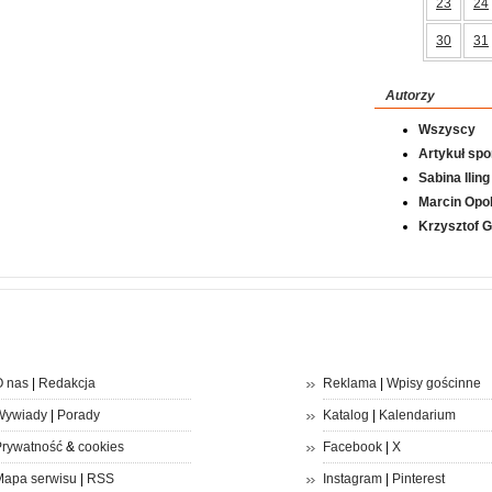
23
24
30
31
Autorzy
Wszyscy
Artykuł sp
Sabina Iling
Marcin Opol
Krzysztof 
 nas
|
Redakcja
Reklama
|
Wpisy gościnne
Wywiady
|
Porady
Katalog
|
Kalendarium
rywatność
&
cookies
Facebook
|
X
apa serwisu
|
RSS
Instagram
|
Pinterest