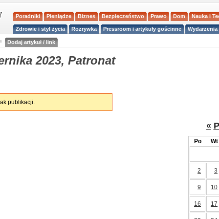
Poradniki
Pieniądze
Biznes
Bezpieczeństwo
Prawo
Dom
Nauka i T
Zdrowie i styl życia
Rozrywka
Pressroom i artykuły gościnne
Wydarzenia 
a
Dodaj artykuł / link
rnika 2023, Patronat
ak publikacji.
«
P
Po
Wt
2
3
9
10
16
17