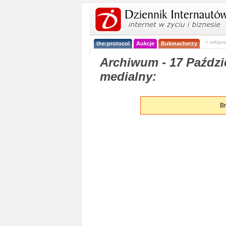
< reklam
the:protocol
Aukcje
Bukmacherzy
Archiwum - 17 Paździe
medialny:
Br