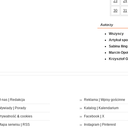
23
24
30
31
Autorzy
Wszyscy
Artykuł sp
Sabina Iling
Marcin Opol
Krzysztof 
 nas
|
Redakcja
Reklama
|
Wpisy gościnne
Wywiady
|
Porady
Katalog
|
Kalendarium
rywatność
&
cookies
Facebook
|
X
apa serwisu
|
RSS
Instagram
|
Pinterest