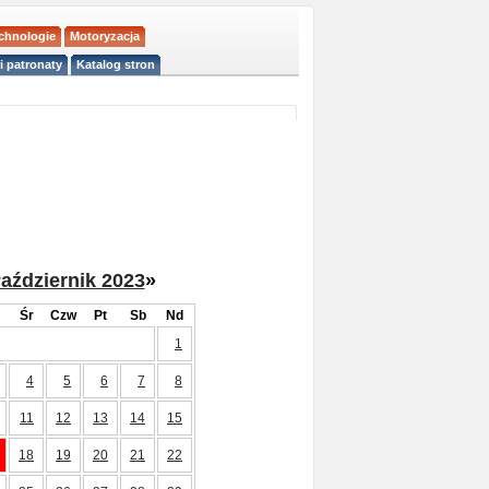
echnologie
Motoryzacja
i patronaty
Katalog stron
aździernik 2023
»
Śr
Czw
Pt
Sb
Nd
1
4
5
6
7
8
11
12
13
14
15
18
19
20
21
22