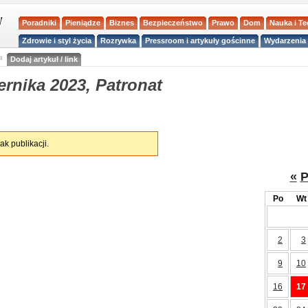
Poradniki
Pieniądze
Biznes
Bezpieczeństwo
Prawo
Dom
Nauka i T
Zdrowie i styl życia
Rozrywka
Pressroom i artykuły gościnne
Wydarzenia 
a
Dodaj artykuł / link
rnika 2023, Patronat
ak publikacji.
«
P
Po
Wt
2
3
9
10
16
17