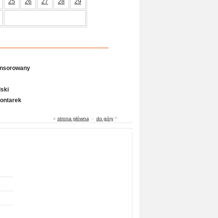
25
26
27
28
29
onsorowany
ski
Gontarek
«
strona główna
-
do góry
^