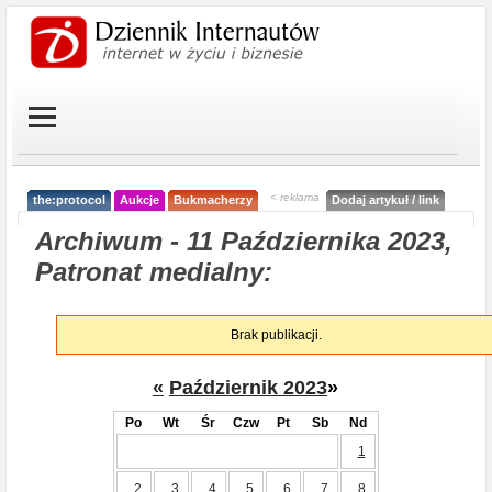
< reklama
the:protocol
Aukcje
Bukmacherzy
Dodaj artykuł / link
Archiwum - 11 Października 2023,
Patronat medialny:
Brak publikacji.
«
Październik 2023
»
Po
Wt
Śr
Czw
Pt
Sb
Nd
1
2
3
4
5
6
7
8