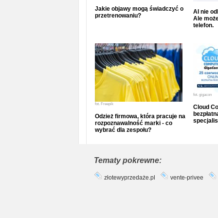
Jakie objawy mogą świadczyć o
AI nie o
przetrenowaniu?
Ale może
telefon.
fot.
gigacon
fot.
Freepik
Cloud Co
bezpłatna
Odzież firmowa, która pracuje na
specjalis
rozpoznawalność marki - co
wybrać dla zespołu?
Tematy pokrewne:
złotewyprzedaże.pl
vente-privee