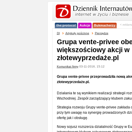
< reklam
the:protocol
Aukcje
Bukmacherzy
DI
Artykuły gościnne
Pieniądze
Grupa vente-privee obe
większościowy akcji w
złotewyprzedaże.pl
Komunikat firmy
03-11-2016, 15:12
Grupa vente-privee przeprowadziła nową akw
złotewyprzedaże.pl.
Działania te są wynikiem realizacji strategii 
Wschodniej. Zespół zarządzający klubem zaku
Strategia rozwoju Grupy vente-privee zakłada 
przy tym uwagę na synergię prowadzonych dzia
ofertę jak i obsługę.
Nowy sojusz rozszerza działalność Grupy w E