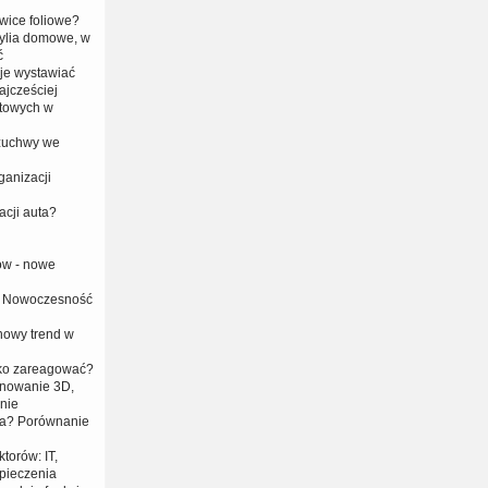
wice foliowe?
ylia domowe, w
ć
 je wystawiać
ajcześciej
towych w
 żuchwy we
anizacji
acji auta?
ów - nowe
 i Nowoczesność
 nowy trend w
bko zareagować?
anowanie 3D,
nie
era? Porównanie
torów: IT,
zpieczenia