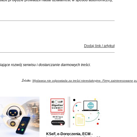
że.pl będzie prowadził nadal działalność w sposób autonomiczny,
Dodaj link / artykuł
iające rozwój serwisu i dostarczanie darmowych treści.
Źródło:
Wydawca nie odpowiada za treści nieredakcyjne. Firmy zainteresowane pu
KSeF, e-Doręczenia, ECM -