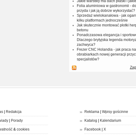
Jakie warstwy ma dach płaski i jakie
Folia aluminiowa w gastronomii - do
przyda i jak ją dobrze wykorzystać?
Sprzedaż wielokanałowa - jak ogar
kilku platformach jednocześnie
Jak skutecznie montować płotki her
betonu
Ponadczasowa elegancja i sportow
Dlaczego brytyjska legenda motoryz
zachwyca?
Frezer CNC Holandia - jak praca 
obrabiarkach nowej generacji przyc
specjalistów?
Zap
as
|
Redakcja
Reklama
|
Wpisy gościnne
iady
|
Porady
Katalog
|
Kalendarium
watność
&
cookies
Facebook
|
X