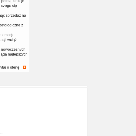
 pełnią funkcje
 czego się
nąć sprzedaż na
petologiczne z
e emocje.
acji wciąż
na nowoczesnych
iąga najlepszych
ytaj o ofertę