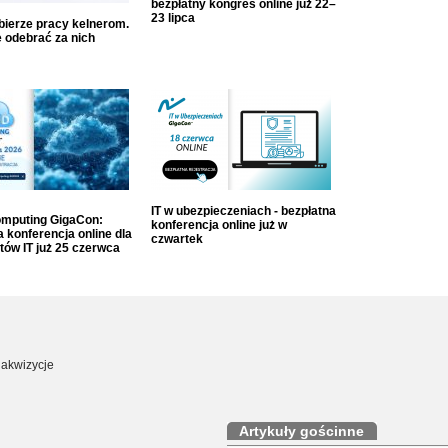
bezpłatny kongres online już 22–
23 lipca
dbierze pracy kelnerom.
 odebrać za nich
IT w ubezpieczeniach - bezpłatna
mputing GigaCon:
konferencja online już w
 konferencja online dla
czwartek
tów IT już 25 czerwca
akwizycje
Artykuły gościnne