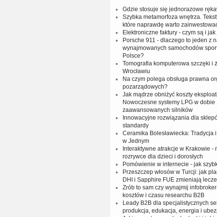
Gdzie stosuje się jednorazowe ręka
Szybka metamorfoza wnętrza. Tekst
które naprawdę warto zainwestowa
Elektroniczne faktury - czym są i jak
Porsche 911 - dlaczego to jeden z n
wynajmowanych samochodów spor
Polsce?
Tomografia komputerowa szczęki i
Wrocławiu
Na czym polega obsługa prawna org
pozarządowych?
Jak mądrze obniżyć koszty eksploat
Nowoczesne systemy LPG w dobie
zaawansowanych silników
Innowacyjne rozwiązania dla sklep
standardy
Ceramika Bolesławiecka: Tradycja
w Jednym
Interaktywne atrakcje w Krakowie -
rozrywce dla dzieci i dorosłych
Pomówienie w internecie - jak szy
Przeszczep włosów w Turcji: jak pl
DHI i Sapphire FUE zmieniają lecze
Zrób to sam czy wynajmij infobrok
kosztów i czasu researchu B2B
Leady B2B dla specjalistycznych sek
produkcja, edukacja, energia i ube