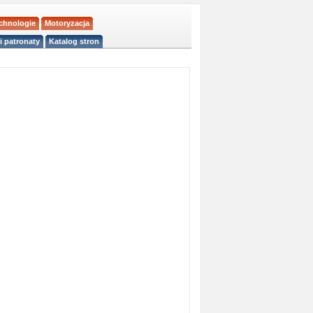
echnologie
Motoryzacja
i patronaty
Katalog stron