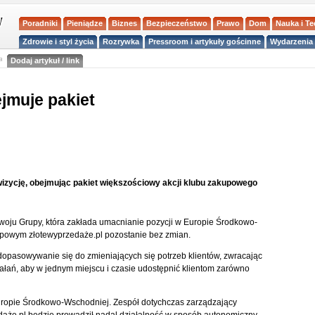
Poradniki
Pieniądze
Biznes
Bezpieczeństwo
Prawo
Dom
Nauka i T
Zdrowie i styl życia
Rozrywka
Pressroom i artykuły gościnne
Wydarzenia 
a
Dodaj artykuł / link
jmuje pakiet
izycję, obejmując pakiet większościowy akcji klubu zakupowego
rozwoju Grupy, która zakłada umacnianie pozycji w Europie Środkowo-
powym złotewyprzedaże.pl pozostanie bez zmian.
dopasowywanie się do zmieniających się potrzeb klientów, zwracając
łań, aby w jednym miejscu i czasie udostępnić klientom zarówno
uropie Środkowo-Wschodniej. Zespół dotychczas zarządzający