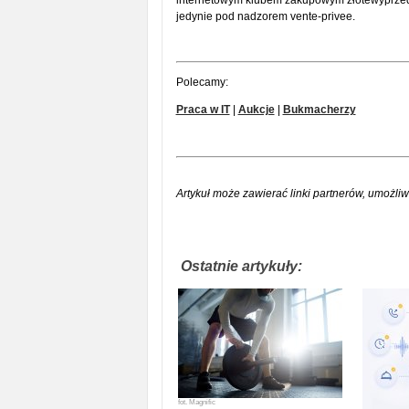
internetowym klubem zakupowym złotewyprzeda
jedynie pod nadzorem vente-privee.
Polecamy:
Praca w IT
|
Aukcje
|
Bukmacherzy
Artykuł może zawierać linki partnerów, umożliw
Ostatnie artykuły:
fot.
Magnific