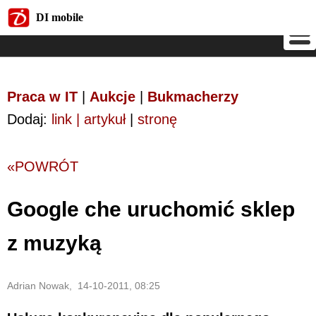
DI mobile
DI mobile
Praca w IT
|
Aukcje
|
Bukmacherzy
Dodaj:
link | artykuł
|
stronę
«POWRÓT
Google che uruchomić sklep
z muzyką
Adrian Nowak, 14-10-2011, 08:25