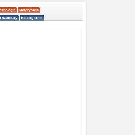
echnologie
Motoryzacja
i patronaty
Katalog stron