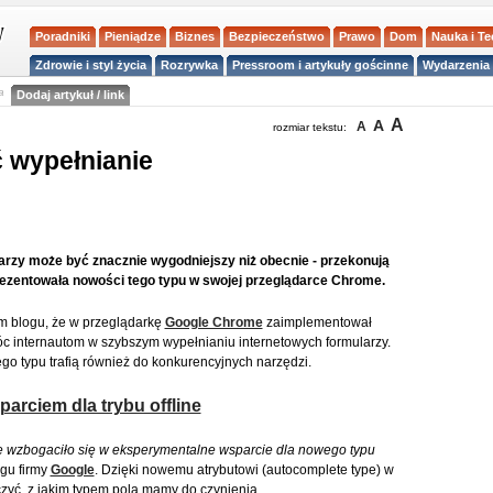
Poradniki
Pieniądze
Biznes
Bezpieczeństwo
Prawo
Dom
Nauka i T
Zdrowie i styl życia
Rozrywka
Pressroom i artykuły gościnne
Wydarzenia 
a
Dodaj artykuł / link
A
A
A
rozmiar tekstu:
 wypełnianie
rzy może być znacznie wygodniejszy niż obecnie - przekonują
rezentowała nowości tego typu w swojej przeglądarce Chrome.
m blogu, że w przeglądarkę
Google Chrome
zaimplementował
óc internautom w szybszym wypełnianiu internetowych formularzy.
ego typu trafią również do konkurencyjnych narzędzi.
arciem dla trybu offline
wzbogaciło się w eksperymentalne wsparcie dla nowego typu
gu firmy
Google
. Dzięki nowemu atrybutowi (autocomplete type) w
yć, z jakim typem pola mamy do czynienia.