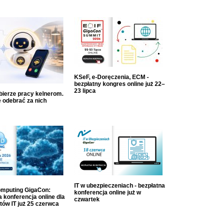
KSeF, e-Doręczenia, ECM -
bezpłatny kongres online już 22–
23 lipca
dbierze pracy kelnerom.
 odebrać za nich
IT w ubezpieczeniach - bezpłatna
mputing GigaCon:
konferencja online już w
 konferencja online dla
czwartek
tów IT już 25 czerwca