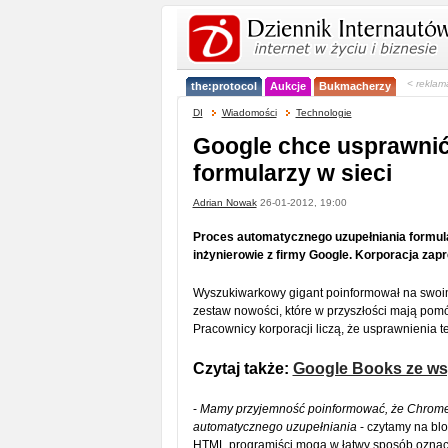
< reklam
the:protocol
Aukcje
Bukmacherzy
DI
Wiadomości
Technologie
Google chce usprawnić
formularzy w sieci
Adrian Nowak
26-01-2012, 19:00
Proces automatycznego uzupełniania formula
inżynierowie z firmy Google. Korporacja zap
Wyszukiwarkowy gigant poinformował na swoi
zestaw nowości, które w przyszłości mają pom
Pracownicy korporacji liczą, że usprawnienia t
Czytaj także:
Google Books ze wsp
-
Mamy przyjemność poinformować, że Chrome 
automatycznego uzupełniania
- czytamy na blo
HTML programiści mogą w łatwy sposób oznacz