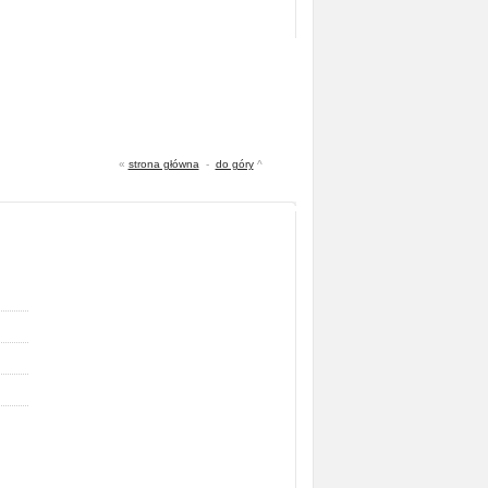
«
strona główna
-
do góry
^