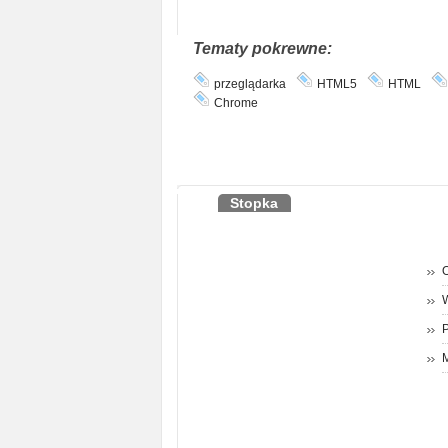
Tematy pokrewne:
przeglądarka
HTML5
HTML
Chrome
Stopka
O
P
M