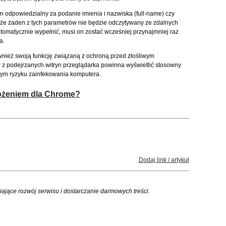
n odpowiedzialny za podanie imienia i nazwiska (full-name) czy
ć, że żaden z tych parametrów nie będzie odczytywany ze zdalnych
tomatycznie wypełnić, musi on zostać wcześniej przynajmniej raz
a.
nież swoją funkcję związaną z ochroną przed złośliwym
z podejrzanych witryn przeglądarka powinna wyświetlić stosowny
wym ryzyku zainfekowania komputera.
grożeniem dla Chrome?
Dodaj link / artykuł
iające rozwój serwisu i dostarczanie darmowych treści.