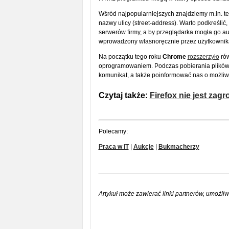
Wśród najpopularniejszych znajdziemy m.in. te
nazwy ulicy (street-address). Warto podkreśli
serwerów firmy, a by przeglądarka mogła go au
wprowadzony własnoręcznie przez użytkownik
Na początku tego roku
Chrome
rozszerzyło
rów
oprogramowaniem. Podczas pobierania plików 
komunikat, a także poinformować nas o możli
Czytaj także:
Firefox nie jest za
Polecamy:
Praca w IT
|
Aukcje
|
Bukmacherzy
Artykuł może zawierać linki partnerów, umożliw