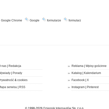
Google Chrome
Google
formularze
formularz
 nas
|
Redakcja
Reklama
|
Wpisy gościnne
Wywiady
|
Porady
Katalog
|
Kalendarium
rywatność
&
cookies
Facebook
|
X
apa serwisu
|
RSS
Instagram
|
Pinterest
© 1998-2026
Dziennik Internautów
Sp. z o.o.