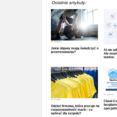
Ostatnie artykuły:
fot.
Magnific
Jakie objawy mogą świadczyć o
AI nie o
przetrenowaniu?
Ale może
telefon.
fot.
gigacon
fot.
Freepik
Cloud Co
bezpłatna
Odzież firmowa, która pracuje na
specjalis
rozpoznawalność marki - co
wybrać dla zespołu?