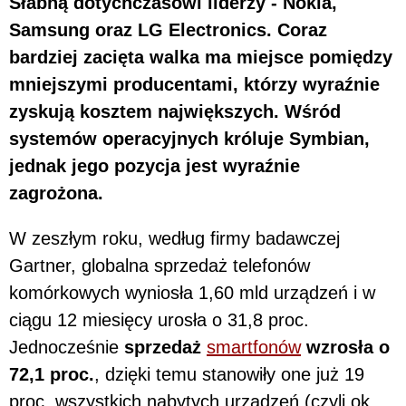
Słabną dotychczasowi liderzy - Nokia,
Samsung oraz LG Electronics. Coraz
bardziej zacięta walka ma miejsce pomiędzy
mniejszymi producentami, którzy wyraźnie
zyskują kosztem największych. Wśród
systemów operacyjnych króluje Symbian,
jednak jego pozycja jest wyraźnie
zagrożona.
W zeszłym roku, według firmy badawczej
Gartner, globalna sprzedaż telefonów
komórkowych wyniosła 1,60 mld urządzeń i w
ciągu 12 miesięcy urosła o 31,8 proc.
Jednocześnie
sprzedaż
smartfonów
wzrosła o
72,1 proc.
, dzięki temu stanowiły one już 19
proc. wszystkich nabytych urządzeń (czyli ok.