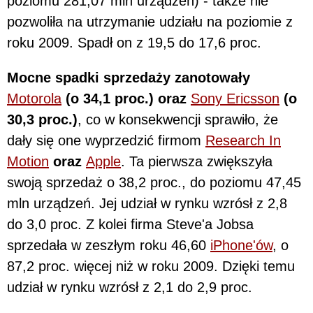
poziomu 281,07 mln urządzeń) - także nie
pozwoliła na utrzymanie udziału na poziomie z
roku 2009. Spadł on z 19,5 do 17,6 proc.
Mocne spadki sprzedaży zanotowały
Motorola
(o 34,1 proc.) oraz
Sony Ericsson
(o
30,3 proc.)
, co w konsekwencji sprawiło, że
dały się one wyprzedzić firmom
Research In
Motion
oraz
Apple
. Ta pierwsza zwiększyła
swoją sprzedaż o 38,2 proc., do poziomu 47,45
mln urządzeń. Jej udział w rynku wzrósł z 2,8
do 3,0 proc. Z kolei firma Steve'a Jobsa
sprzedała w zeszłym roku 46,60
iPhone'ów
, o
87,2 proc. więcej niż w roku 2009. Dzięki temu
udział w rynku wzrósł z 2,1 do 2,9 proc.