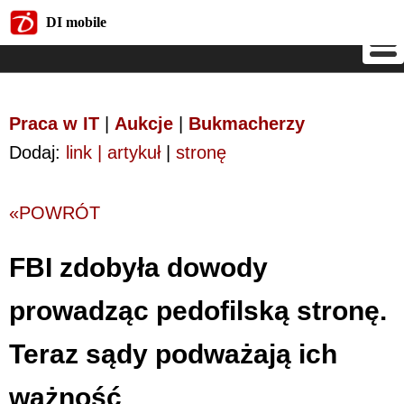
DI mobile
DI mobile
Praca w IT
|
Aukcje
|
Bukmacherzy
Dodaj:
link | artykuł
|
stronę
«POWRÓT
FBI zdobyła dowody
prowadząc pedofilską stronę.
Teraz sądy podważają ich
ważność