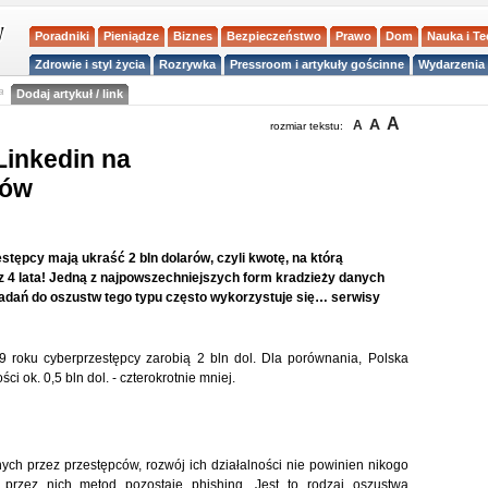
Poradniki
Pieniądze
Biznes
Bezpieczeństwo
Prawo
Dom
Nauka i T
Zdrowie i styl życia
Rozrywka
Pressroom i artykuły gościnne
Wydarzenia 
a
Dodaj artykuł / link
A
A
A
rozmiar tekstu:
Linkedin na
tów
tępcy mają ukraść 2 bln dolarów, czyli kwotę, na którą
z 4 lata! Jedną z najpowszechniejszych form kradzieży danych
badań do oszustw tego typu często wykorzystuje się… serwisy
9 roku cyberprzestępcy zarobią 2 bln dol. Dla porównania, Polska
ok. 0,5 bln dol. - czterokrotnie mniej.
h przez przestępców, rozwój ich działalności nie powinien nikogo
 przez nich metod pozostaje phishing. Jest to rodzaj oszustwa