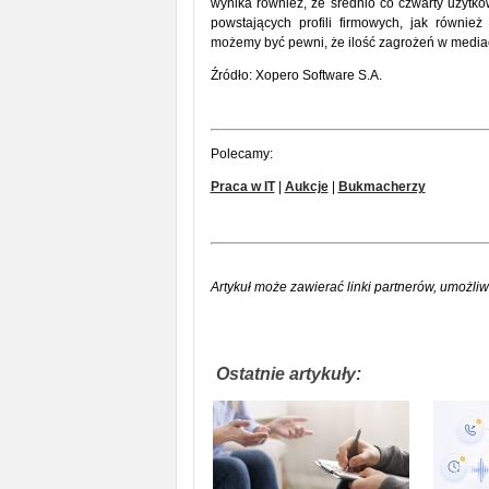
wynika również, że średnio co czwarty użytko
powstających profili firmowych, jak równie
możemy być pewni, że ilość zagrożeń w medi
Źródło: Xopero Software S.A.
Polecamy:
Praca w IT
|
Aukcje
|
Bukmacherzy
Artykuł może zawierać linki partnerów, umożliw
Ostatnie artykuły: