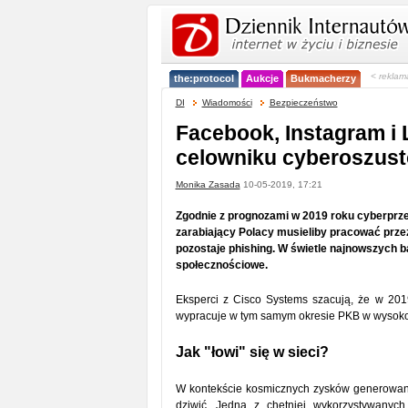
< reklam
the:protocol
Aukcje
Bukmacherzy
DI
Wiadomości
Bezpieczeństwo
Facebook, Instagram i 
celowniku cyberoszus
Monika Zasada
10-05-2019, 17:21
Zgodnie z prognozami w 2019 roku cyberprzes
zarabiający Polacy musieliby pracować prze
pozostaje phishing. W świetle najnowszych 
społecznościowe.
Eksperci z Cisco Systems szacują, że w 201
wypracuje w tym samym okresie PKB w wysokości 
Jak "łowi" się w sieci?
W kontekście kosmicznych zysków generowanyc
dziwić. Jedną z chętniej wykorzystywanych