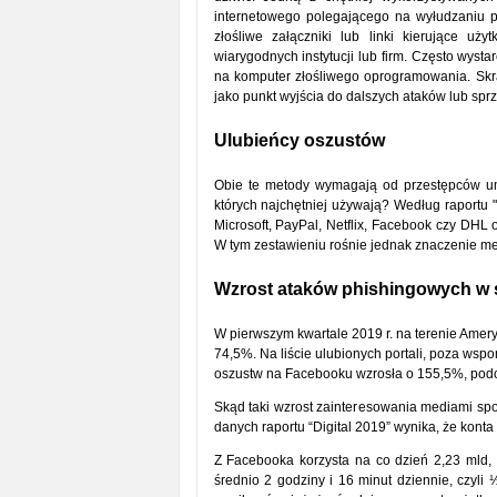
internetowego polegającego na wyłudzaniu 
złośliwe załączniki lub linki kierujące u
wiarygodnych instytucji lub firm. Często wyst
na komputer złośliwego oprogramowania. Skr
jako punkt wyjścia do dalszych ataków lub s
Ulubieńcy oszustów
Obie te metody wymagają od przestępców umi
których najchętniej używają? Według raportu "
Microsoft, PayPal, Netflix, Facebook czy DHL o
W tym zestawieniu rośnie jednak znaczenie m
Wzrost ataków phishingowych w 
W pierwszym kwartale 2019 r. na terenie Amery
74,5%. Na liście ulubionych portali, poza wsp
oszustw na Facebooku wzrosła o 155,5%, podcz
Skąd taki wzrost zainteresowania mediami s
danych raportu “Digital 2019” wynika, że konta
Z Facebooka korzysta na co dzień 2,23 mld, 
średnio 2 godziny i 16 minut dziennie, czyli 