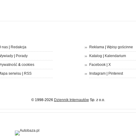
 nas
|
Redakcja
Reklama
|
Wpisy gościnne
Wywiady
|
Porady
Katalog
|
Kalendarium
rywatność
&
cookies
Facebook
|
X
apa serwisu
|
RSS
Instagram
|
Pinterest
© 1998-2026
Dziennik Internautów
Sp. z o.o.