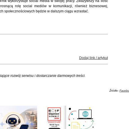
wnik wykorzystuje social media w swojej pracy. Zważywszy na ilość
ż rosnącą rolę social mediów w komunikacji, również biznesowej,
ach społecznościowych będzie w dalszym ciągu wzrastać.
Dodaj link / artykuł
iające rozwój serwisu i dostarczanie darmowych treści.
Źródło:
Facebo