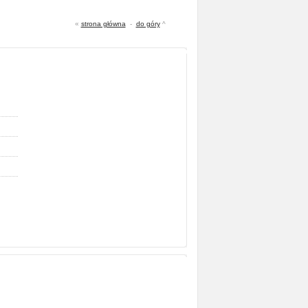
«
strona główna
-
do góry
^