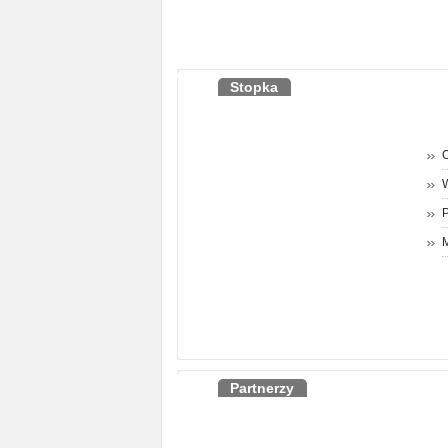
Stopka
O
P
M
Partnerzy