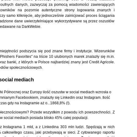
poufnych danych, zazwyczaj za pomocą wiadomości zawierających
żytkowników na pozornie autentyczne strony logowania znanych i
arczy samo kliknięcie, aby jednocześnie zainicjować proces ściągania
adzione dane uwierzytelniające wykorzystywane są przez oszustów
przedawane na DarkWebie.
ejętności podszycia się pod znane firmy i instytucje. Wizerunków
Phishers Favorites" na liście 10 ulubionych marek znalazły się m.in.
raz banki, z których w Polsce najbardziej znany jest Credit Agricole.
ediów społecznościowych.
social mediach
ki Północnej oraz Europy ilość oszustw w social mediach wzrosła o
omnianym Facebookiem, znalazły się Linkedin oraz Instagram. Ilość
as gdy na Instagramie aż o...1868,8% (!).
połecznościowymi? Przede wszystkim z powodu ich powszechności. Z
 w social mediach posiada blisko 45% całej populacji.
z Instagrama 1 mld, a z Linkedina 303 mln ludzi. Spędzają w nich
⅓ całkowitego czasu, jaki przebywają w sieci. Z cytowanego raportu