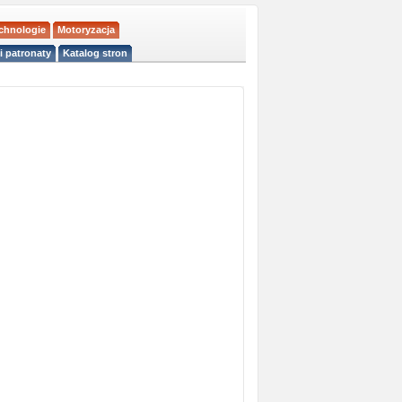
echnologie
Motoryzacja
i patronaty
Katalog stron