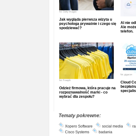
fot.
Getty Images
Jak wygląda pierwsza wizyta u
AI nie o
psychologa prywatnie i czego się
Ale może
spodziewać?
telefon.
fot.
gigacon
fot.
Freepik
Cloud Co
bezpłatna
Odzież firmowa, która pracuje na
specjalis
rozpoznawalność marki - co
wybrać dla zespołu?
Tematy pokrewne:
Xopero Software
social media
ra
Cisco Systems
badania