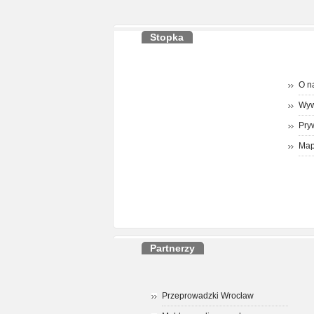
Stopka
O n
Wyw
Pry
Map
Partnerzy
Przeprowadzki Wrocław