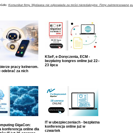
ródło:
Komunikat firmy. Wydawca nie odpowiada za treści nieredakcyjne. Firmy zainteresowane pu
KSeF, e-Doręczenia, ECM -
bezpłatny kongres online już 22–
23 lipca
dbierze pracy kelnerom.
 odebrać za nich
IT w ubezpieczeniach - bezpłatna
mputing GigaCon:
konferencja online już w
 konferencja online dla
czwartek