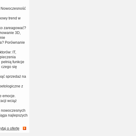
 i Nowoczesność
 nowy trend w
bko zareagować?
anowanie 3D,
nie
era? Porównanie
torów: IT,
zpieczenia
 pełnią funkcje
 czego się
nąć sprzedaż na
petologiczne z
e emocje.
acji wciąż
na nowoczesnych
iąga najlepszych
ytaj o ofertę