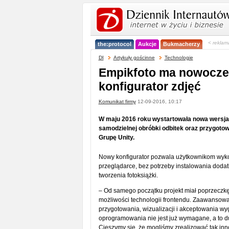
< reklam
the:protocol
Aukcje
Bukmacherzy
DI
Artykuły gościnne
Technologie
Empikfoto ma nowocz
konfigurator zdjęć
Komunikat firmy
12-09-2016, 10:17
W maju 2016 roku wystartowała nowa wersja 
samodzielnej obróbki odbitek oraz przygotow
Grupę Unity.
Nowy konfigurator pozwala użytkownikom wyk
przeglądarce, bez potrzeby instalowania dodat
tworzenia fotoksiążki.
– Od samego początku projekt miał poprzeczk
możliwości technologii frontendu. Zaawansowan
przygotowania, wizualizacji i akceptowania wyg
oprogramowania nie jest już wymagane, a to d
Cieszymy się, że mogliśmy zrealizować tak inn