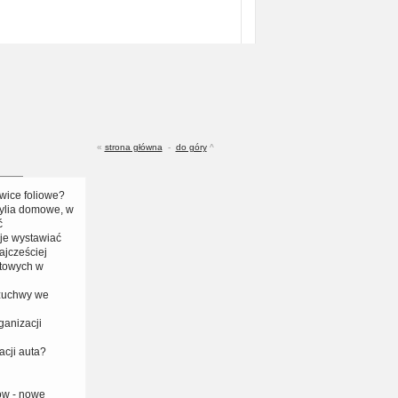
«
strona główna
-
do góry
^
wice foliowe?
ylia domowe, w
ć
 je wystawiać
ajcześciej
towych w
 żuchwy we
anizacji
acji auta?
ów - nowe