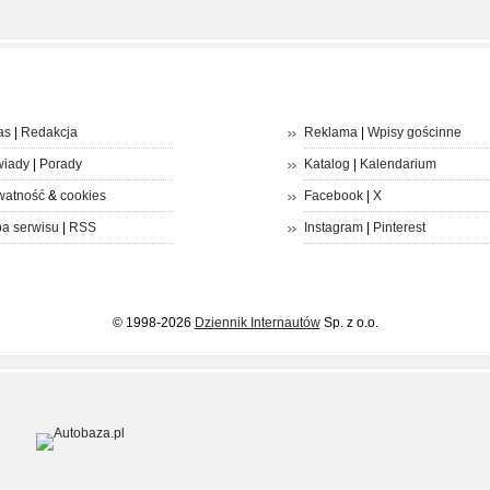
as
|
Redakcja
Reklama
|
Wpisy gościnne
iady
|
Porady
Katalog
|
Kalendarium
watność
&
cookies
Facebook
|
X
a serwisu
|
RSS
Instagram
|
Pinterest
© 1998-2026
Dziennik Internautów
Sp. z o.o.