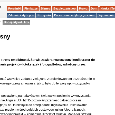
Poradniki
Pieniądze
Biznes
Bezpieczeństwo
Prawo
Dom
Nauka i T
Zdrowie i styl życia
Rozrywka
Pressroom i artykuły gościnne
Wydarzenia 
a
Dodaj artykuł / link
esny
strony empikfoto.pl. Serwis zawiera nowoczesny konfigurator do
ania projektów fotoksiążek i fotogadżetów, wdrożony przez
onać wszystkie zadania związane z projektowaniem bezpośrednio w
kowego oprogramowania, jak to było do tej pory np. w przypadku
ę postawioną na najwyższym, światowym poziomie wykorzystania
ie Angular JS i html5 pozwoliły przenieść całość procesu
lądu np. fotoksiążki do przeglądarki użytkownika. Instalowanie
uży przełom wśród polskich dostawców usług fotograficznych.
owacyjny projekt. – komentuje Krzysztof Murzyn, Manager Strategii