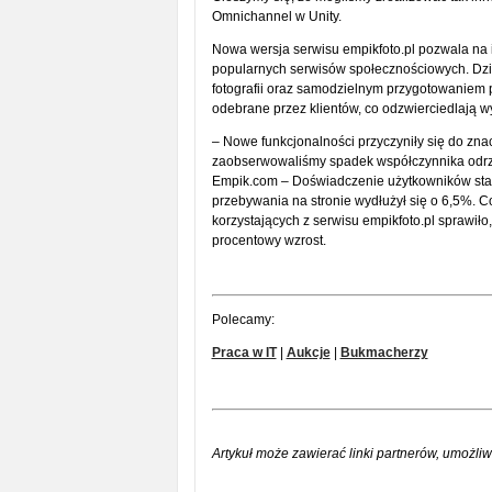
Omnichannel w Unity.
Nowa wersja serwisu empikfoto.pl pozwala na 
popularnych serwisów społecznościowych. Dzi
fotografii oraz samodzielnym przygotowaniem 
odebrane przez klientów, co odzwierciedlają wy
– Nowe funkcjonalności przyczyniły się do zn
zaobserwowaliśmy spadek współczynnika odrzuc
Empik.com – Doświadczenie użytkowników stało
przebywania na stronie wydłużył się o 6,5%. 
korzystających z serwisu empikfoto.pl sprawił
procentowy wzrost.
Polecamy:
Praca w IT
|
Aukcje
|
Bukmacherzy
Artykuł może zawierać linki partnerów, umożliw