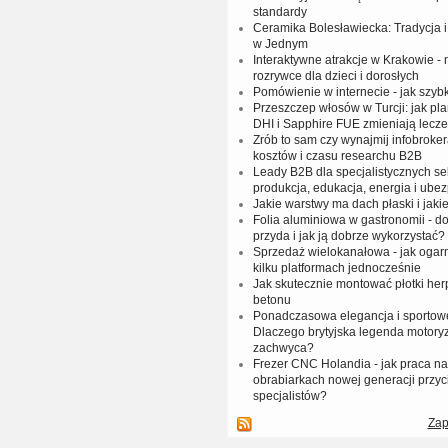
standardy
Ceramika Bolesławiecka: Tradycja
w Jednym
Interaktywne atrakcje w Krakowie -
rozrywce dla dzieci i dorosłych
Pomówienie w internecie - jak szy
Przeszczep włosów w Turcji: jak pl
DHI i Sapphire FUE zmieniają lecze
Zrób to sam czy wynajmij infobrok
kosztów i czasu researchu B2B
Leady B2B dla specjalistycznych sek
produkcja, edukacja, energia i ube
Jakie warstwy ma dach płaski i jakie
Folia aluminiowa w gastronomii - do
przyda i jak ją dobrze wykorzystać?
Sprzedaż wielokanałowa - jak ogar
kilku platformach jednocześnie
Jak skutecznie montować płotki her
betonu
Ponadczasowa elegancja i sportow
Dlaczego brytyjska legenda motoryz
zachwyca?
Frezer CNC Holandia - jak praca 
obrabiarkach nowej generacji przyc
specjalistów?
Zap