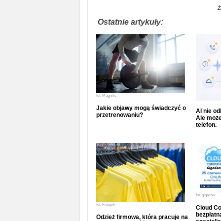
Ź
Ostatnie artykuły:
fot.
Magnific
Jakie objawy mogą świadczyć o
AI nie o
przetrenowaniu?
Ale może
telefon.
fot.
gigacon
fot.
Freepik
Cloud Co
bezpłatna
Odzież firmowa, która pracuje na