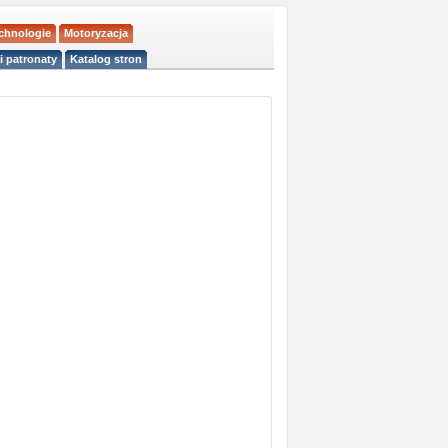
echnologie
Motoryzacja
i patronaty
Katalog stron