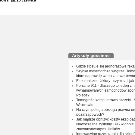
tów IT już 25 czerwca
Artykuły gościnne
Gdzie stosuje się jednorazowe ręka
Szybka metamorfoza wnętrza. Tekst
które naprawdę warto zainwestowa
Elektroniczne faktury - czym są i jak
Porsche 911 - dlaczego to jeden z n
wynajmowanych samochodów spor
Polsce?
Tomografia komputerowa szczęki i
Wrocławiu
Na czym polega obsługa prawna org
pozarządowych?
Jak mądrze obniżyć koszty eksploat
Nowoczesne systemy LPG w dobie
zaawansowanych silników
Innowacyjne rozwiązania dla sklep