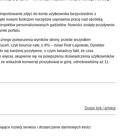
importowanie zdjęć do konta użytkownika bezpośrednio z
ęki nowym funkcjom narzędzie usprawnia pracę nad obróbką
projektów personalizowanych gadżetów. Nowości zostały pozytywnie
niki portalu.
acznego polepszenia wyników strony, przede wszystkim
eń, czyli bounce-rate, o 8% – mówi Piotr Łagowski, Dyrektor
 się bardziej pozytywne, o czym świadczy fakt, że czas
Co więcej, skupienie się na polepszeniu doświadczenia użytkowników
o, że wskaźnik konwersji poszybował w górę, odnotowaliśmy aż 11-
Dodaj link / artykuł
iające rozwój serwisu i dostarczanie darmowych treści.