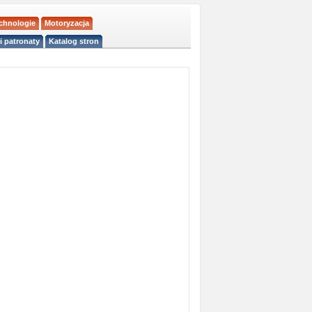
echnologie
Motoryzacja
i patronaty
Katalog stron