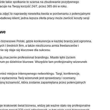
ażde takie spotkanie to szansa na zbudowanie pozytywnego
acuje na Twoją korzyść 24/7, przez 365 dni w roku.
nia zdjęć to naprawdę niewielka kwota w porównaniu z potencjalnymi
atkowy klient, jedna lepsza oferta pracy może zwrócić koszty sesji
owe
 biznesowe Polski, gdzie konkurencja w każdej branży jest ogromna.
ych i średnich firm, a także niezliczona armia freelancerów i
ie się staje się kluczowe dla sukcesu.
ją znaczenie professional brandingu. Miasto tętni życiem
rum po dzielnice biurowe. Wszędzie tam profesjonalny wizerunek
ież miejsce intensywnego networkingu. Targi, konferencje,
 wydarzenia Twój wizerunek jest sprawdzany i oceniany.
jną tożsamość, która zostanie zapamiętana przez potencjalnych
je krakowski świat biznesu, widzę jak ważne stało się profesjonalne