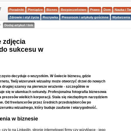
Poradniki
Pieniądze
Biznes
Bezpieczeństwo
Prawo
Dom
Nauka i T
Zdrowie i styl życia
Rozrywka
Pressroom i artykuły gościnne
Wydarzenia 
a
Dodaj artykuł / link
 zdjęcia
 do sukcesu w
często decyduje o wszystkim. W świecie biznesu, gdzie
ernetu, Twój wizerunek wizualny może otworzyć drzwi do nowych
 drugiej szansy na pierwsze wrażenie - szczególnie w
je się w ułamkach sekundy. Profesjonalna fotografia biznesowa
prezesów wielkich korporacji. Stała się niezbędnym narzędziem
e. Od freelancerów przez średnich przedsiębiorców po
erunku wizualnego, który buduje zaufanie i wiarygodność.
enia w biznesie
 czy to na LinkedIn, stronie internetowej firmy czy wizytówce - jego