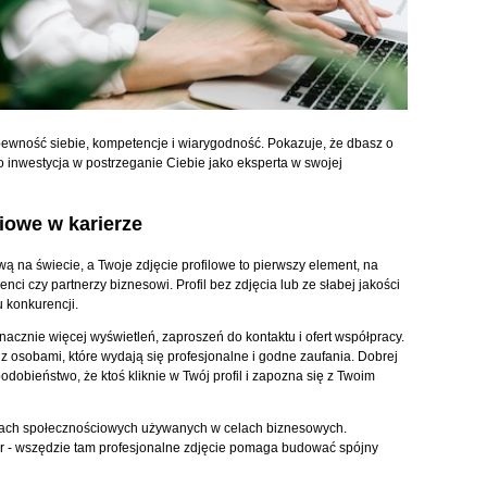
ewność siebie, kompetencje i wiarygodność. Pokazuje, że dbasz o
o inwestycja w postrzeganie Ciebie jako eksperta w swojej
iowe w karierze
ą na świecie, a Twoje zdjęcie profilowe to pierwszy element, na
enci czy partnerzy biznesowi. Profil bez zdjęcia lub ze słabej jakości
u konkurencji.
znacznie więcej wyświetleń, zaproszeń do kontaktu i ofert współpracy.
z osobami, które wydają się profesjonalne i godne zaufania. Dobrej
odobieństwo, że ktoś kliknie w Twój profil i zapozna się z Twoim
mach społecznościowych używanych w celach biznesowych.
er - wszędzie tam profesjonalne zdjęcie pomaga budować spójny