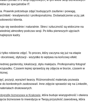
owałam ponad 370 sesji zdjęciowych, w tym wiele sesji biznesowych
któw po specjalistów IT.
. Prawnik potrzebuje zdjęć budujących zaufanie i powagę,
architekt - kreatywności i profesjonalizmu. Doświadczenie uczy, jak
sobowości klienta.
zuje się swobodnie i naturalnie. Stres i sztuczność są widoczne na
iedniej atmosfery podczas sesji. Po kilku pierwszych ujęciach
najlepsze kadry.
 tylko robienie zdjęć. To proces, który zaczyna się już na etapie
docelowej, stylizacji - wszystko to wpływa na końcowy efekt.
niej garderoby, lokalizacji, stylu makijażu. Profesjonalny fotograf
przypadku. Czasem lepiej sprawdzą się zdjęcia w biurze, czasem w
trznej.
jęć, pozycji, wyrażeń twarzy. Różnorodność materiału pozwala
e do konkretnych zastosowań. Inne zdjęcie sprawdzi się na LinkedIn,
 materiałach drukowanych.
fotografię biznesową w Krakowie
, która buduje wiarygodność i otwiera
ęcia biznesowe to inwestycja w Twoją przyszłość zawodową, która