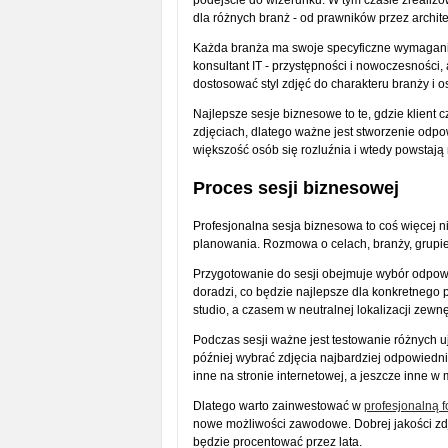
podejście do wizerunku. W tym czasie zrealiz
dla różnych branż - od prawników przez archite
Każda branża ma swoje specyficzne wymagania
konsultant IT - przystępności i nowoczesności, 
dostosować styl zdjęć do charakteru branży i o
Najlepsze sesje biznesowe to te, gdzie klient c
zdjęciach, dlatego ważne jest stworzenie odpow
większość osób się rozluźnia i wtedy powstają 
Proces sesji biznesowej
Profesjonalna sesja biznesowa to coś więcej niż
planowania. Rozmowa o celach, branży, grupie 
Przygotowanie do sesji obejmuje wybór odpowied
doradzi, co będzie najlepsze dla konkretnego 
studio, a czasem w neutralnej lokalizacji zewnę
Podczas sesji ważne jest testowanie różnych u
później wybrać zdjęcia najbardziej odpowiedni
inne na stronie internetowej, a jeszcze inne w
Dlatego warto zainwestować w
profesjonalną 
nowe możliwości zawodowe. Dobrej jakości zdj
będzie procentować przez lata.