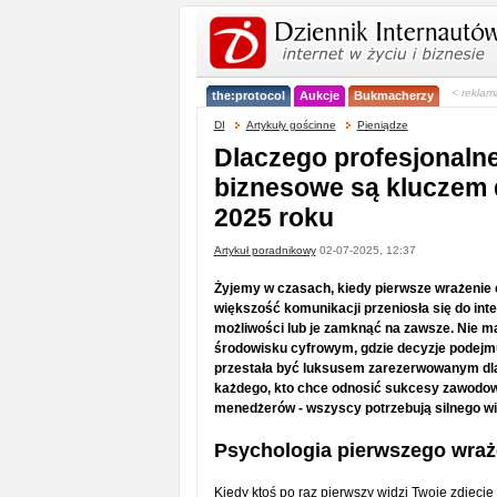
< reklam
the:protocol
Aukcje
Bukmacherzy
DI
Artykuły gościnne
Pieniądze
Dlaczego profesjonalne
biznesowe są kluczem
2025 roku
Artykuł poradnikowy
02-07-2025, 12:37
Żyjemy w czasach, kiedy pierwsze wrażenie 
większość komunikacji przeniosła się do int
możliwości lub je zamknąć na zawsze. Nie ma
środowisku cyfrowym, gdzie decyzje podejmu
przestała być luksusem zarezerwowanym dla 
każdego, kto chce odnosić sukcesy zawodow
menedżerów - wszyscy potrzebują silnego wiz
Psychologia pierwszego wraż
Kiedy ktoś po raz pierwszy widzi Twoje zdjęcie -