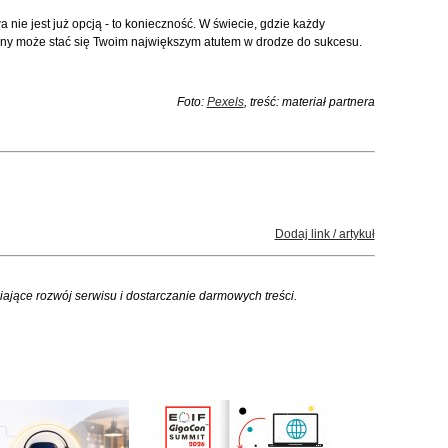
 nie jest już opcją - to konieczność. W świecie, gdzie każdy
lny może stać się Twoim największym atutem w drodze do sukcesu.
Foto:
Pexels
, treść: materiał partnera
Dodaj link / artykuł
iające rozwój serwisu i dostarczanie darmowych treści.