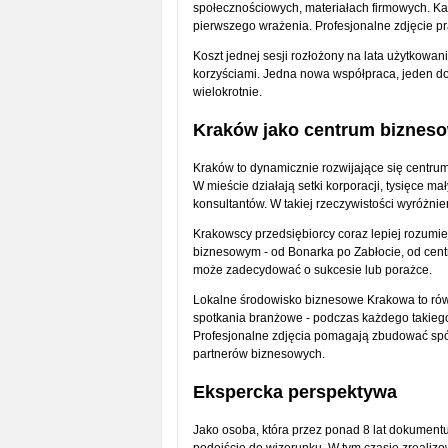
społecznościowych, materiałach firmowych. K
pierwszego wrażenia. Profesjonalne zdjęcie pr
Koszt jednej sesji rozłożony na lata użytkowa
korzyściami. Jedna nowa współpraca, jeden dod
wielokrotnie.
Kraków jako centrum biznes
Kraków to dynamicznie rozwijające się centrum
W mieście działają setki korporacji, tysięce mał
konsultantów. W takiej rzeczywistości wyróżnien
Krakowscy przedsiębiorcy coraz lepiej rozumie
biznesowym - od Bonarka po Zabłocie, od cent
może zadecydować o sukcesie lub porażce.
Lokalne środowisko biznesowe Krakowa to równ
spotkania branżowe - podczas każdego takiego
Profesjonalne zdjęcia pomagają zbudować spó
partnerów biznesowych.
Ekspercka perspektywa
Jako osoba, która przez ponad 8 lat dokumentu