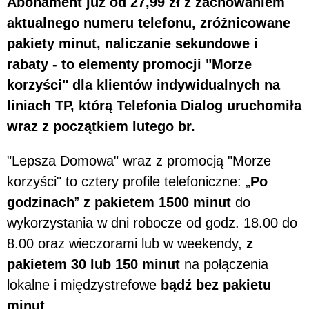
Abonament już od 27,99 zł z zachowaniem
aktualnego numeru telefonu, zróżnicowane
pakiety minut, naliczanie sekundowe i
rabaty - to elementy promocji "Morze
korzyści" dla klientów indywidualnych na
liniach TP, którą Telefonia Dialog uruchomiła
wraz z początkiem lutego br.
"Lepsza Domowa" wraz z promocją "Morze
korzyści" to cztery profile telefoniczne: „
Po
godzinach
”
z pakietem 1500 minut
do
wykorzystania w dni robocze od godz. 18.00 do
8.00 oraz wieczorami lub w weekendy,
z
pakietem 30 lub 150 minut
na połączenia
lokalne i międzystrefowe
bądź bez pakietu
minut
.