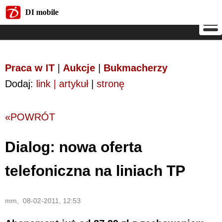
DI mobile
DI mobile
Praca w IT
|
Aukcje
|
Bukmacherzy
Dodaj:
link | artykuł
|
stronę
«POWRÓT
Dialog: nowa oferta
telefoniczna na liniach TP
mm, 08-02-2011, 12:53