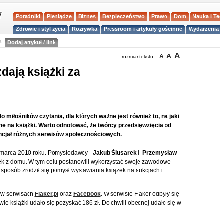
Poradniki
Pieniądze
Biznes
Bezpieczeństwo
Prawo
Dom
Nauka i T
Zdrowie i styl życia
Rozrywka
Pressroom i artykuły gościnne
Wydarzenia 
a
Dodaj artykuł / link
A
A
A
rozmiar tekstu:
ają książki za
miłośników czytania, dla których ważne jest również to, na jaki
ne na książki. Warto odnotować, że twórcy przedsięwzięcia od
encjał różnych serwisów społecznościowych.
 marca 2010 roku. Pomysłodawcy -
Jakub Ślusarek
i
Przemysław
ążek z domu. W tym celu postanowili wykorzystać swoje zawodowe
 sposób zrodził się pomysł wystawiania książek na aukcjach i
 w serwisach
Flaker.pl
oraz
Facebook
. W serwisie Flaker odbyły się
wie książki udało się pozyskać 186 zł. Do chwili obecnej udało się w