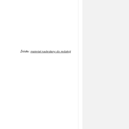
Źródło:
materiał nadesłany do redakcji