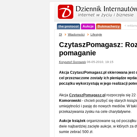
< reklam
the:protocol
Aukcje
Bukmacherzy
DI
Wiadomości
Lifestyle
CzytaszPomagasz: Rozd
pomaganie
Krzysztof Gontarek
06-05-2010, 19:15
Akcja CzytaszPomagasz.pl skierowana jest do 
cel przeznaczone zostały ich pieniądze wyda
początku wykorzystują w jego realizacji pot
Akcja
CzytaszPomagasz.pl
rozpoczęła się 22
Komorowski
- chcieli pozbyć się starych ksi
umiejętności i pasję do nowych mediów. W taki
przekazywania zysku na cele charytatywne.
Aukcje książek
organizowane są od początku
dwie najbardziej zacięte aukcje, w których za d
sumie zebrać 500 zł.