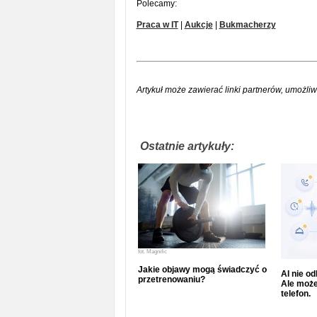
Polecamy:
Praca w IT
|
Aukcje
|
Bukmacherzy
Artykuł może zawierać linki partnerów, umożliw
Ostatnie artykuły:
fot.
Magnific
Jakie objawy mogą świadczyć o
AI nie o
przetrenowaniu?
Ale może
telefon.