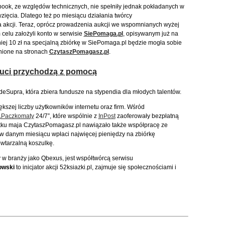
ook, ze względów technicznych, nie spełniły jednak pokładanych w
zięcia. Dlatego też po miesiącu działania twórcy
 akcji. Teraz, oprócz prowadzenia aukcji we wspomnianych wyżej
celu założyli konto w serwisie
SiePomaga.pl
, opisywanym już na
niej 10 zł na specjalną zbiórkę w SiePomaga.pl będzie mogła sobie
pnione na stronach
CzytaszPomagasz.pl
.
auci przychodzą z pomocą
ideSupra, która zbiera fundusze na stypendia dla młodych talentów.
szej liczby użytkowników internetu oraz firm. Wśród
„
Paczkomaty
24/7”, które wspólnie z
InPost
zaoferowały bezpłatną
ątku maja CzytaszPomagasz.pl nawiązało także współpracę ze
w danym miesiącu wpłaci najwięcej pieniędzy na zbiórkę
wtarzalną koszulkę.
 w branży jako Qbexus, jest współtwórcą serwisu
owski
to inicjator akcji 52ksiazki.pl, zajmuje się społecznościami i