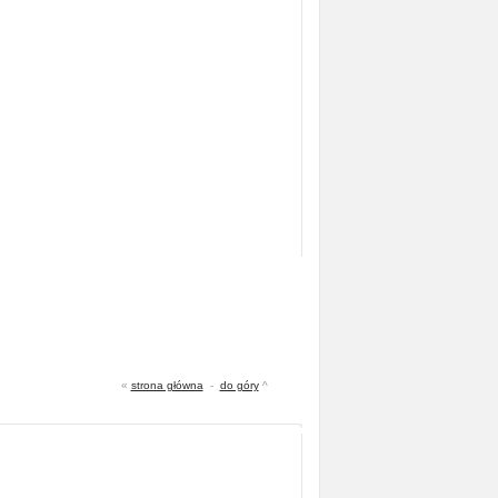
«
strona główna
-
do góry
^