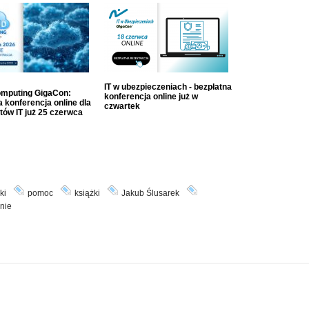
IT w ubezpieczeniach - bezpłatna
mputing GigaCon:
konferencja online już w
 konferencja online dla
czwartek
tów IT już 25 czerwca
ki
pomoc
książki
Jakub Ślusarek
nie