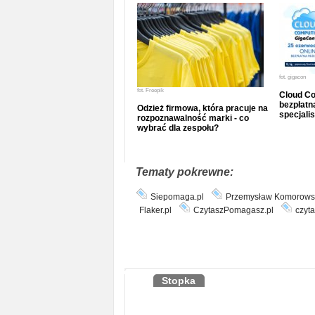
fot.
gigacon
fot.
Freepik
Cloud Co
bezpłatna
Odzież firmowa, która pracuje na
specjalis
rozpoznawalność marki - co
wybrać dla zespołu?
Tematy pokrewne:
Siepomaga.pl
Przemysław Komorows
Flaker.pl
CzytaszPomagasz.pl
czyta
Stopka