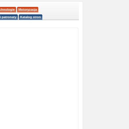
echnologie
Motoryzacja
i patronaty
Katalog stron