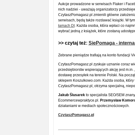
Aukcje prowadzone w serwisach Flaker i Faceb
nich nadziei - uważają organizatorzy przedsięw
CzytaszPomagasz.pl zmienili główne założenia
serwisach, będą także rozdawać książki. W tym 
łamach DI
. Każda osoba, która wpłaci co najm
wybrać jedną z książek, które zostaną udostę
>> czytaj też:
SiePomaga - intern
Zebrane pieniądze trafiają na konto fundacji V
CzytaszPomagasz.pl zyskuje uznanie coraz więk
przedsiębiorstw wspierających akcję jest m.in. 
dostawę przesyłek na terenie Polski. Na pocz
sklepem Koszulkowo.com. Każda osoba, który 
CzytaszPomagasz.pl, otrzyma specjalną, niepo
Jakub Ślusarek
to specjalista SEO/SEM znany
Ecommercewpraktyce.pl.
Przemysław Komor
działaniami w mediach społecznościowych.
CzytaszPomagasz.pl