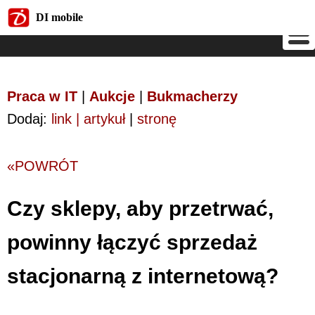
DI mobile
DI mobile
Praca w IT
|
Aukcje
|
Bukmacherzy
Dodaj:
link | artykuł
|
stronę
«POWRÓT
Czy sklepy, aby przetrwać,
powinny łączyć sprzedaż
stacjonarną z internetową?