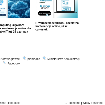
IT w ubezpieczeniach - bezpłatna
mputing GigaCon:
konferencja online już w
 konferencja online dla
czwartek
tów IT już 25 czerwca
Piotr Waglowski
pieniądze
Ministerstwo Administracji
a
Facebook
 nas
|
Redakcja
Reklama
|
Wpisy gościnne