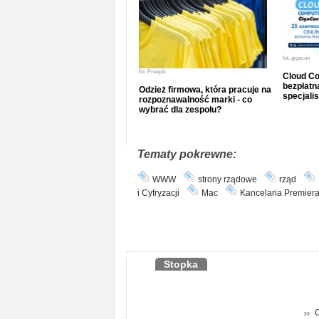
fot.
gigacon
fot.
Freepik
Cloud Co
bezpłatna
Odzież firmowa, która pracuje na
specjalis
rozpoznawalność marki - co
wybrać dla zespołu?
Tematy pokrewne:
WWW
strony rządowe
rząd
i Cyfryzacji
Mac
Kancelaria Premier
Stopka
O