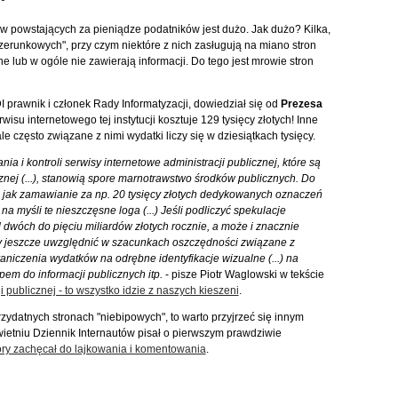
ów powstających za pieniądze podatników jest dużo. Jak dużo? Kilka,
zerunkowych", przy czym niektóre z nich zasługują na miano stron
e lub w ogóle nie zawierają informacji. Do tego jest mrowie stron
I prawnik i członek Rady Informatyzacji, dowiedział się od
Prezesa
rwisu internetowego tej instytucji kosztuje 129 tysięcy złotych! Inne
e często związane z nimi wydatki liczy się w dziesiątkach tysięcy.
ia i kontroli serwisy internetowe administracji publicznej, które są
cznej (...), stanowią spore marnotrawstwo środków publicznych. Do
e, jak zamawianie za np. 20 tysięcy złotych dedykowanych oznaczeń
a myśli te nieszczęsne loga (...) Jeśli podliczyć spekulacje
d dwóch do pięciu miliardów złotych rocznie, a może i znacznie
by jeszcze uwzględnić w szacunkach oszczędności związane z
niczenia wydatków na odrębne identyfikacje wizualne (...) na
pem do informacji publicznych itp.
- pisze Piotr Waglowski w tekście
i publicznej - to wszystko idzie z naszych kieszeni
.
rzydatnych stronach "niebipowych", to warto przyjrzeć się innym
etniu Dziennik Internautów pisał o pierwszym prawdziwie
óry zachęcał do lajkowania i komentowania
.