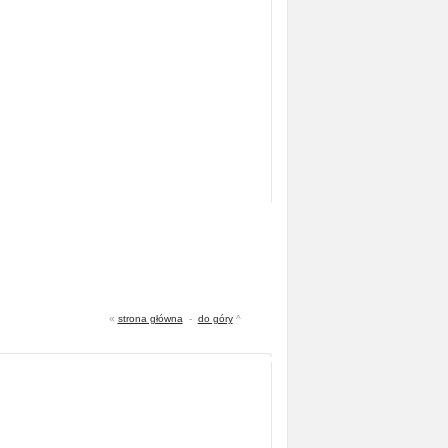
«
strona główna
-
do góry
^