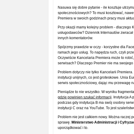
Nasuwa się dobre pytanie - ile kosztuje utrzy
społecznościowych? To musi kosztować, nawet j
Premiera w swoich godzinach pracy musi aktual
Przy okazji mamy kolejny problem - dlaczego K
usługodawców? Dziennik Internautów zwracał ju
innych komentatorów.
Spójrzmy prawdzie w oczy - korzystne dla Face
ramach jego usług. To napędza ruch, czyli pr
Oczywiście Kancelaria Premiera może to robić,
serwisach? Dlaczego Premier nie ma swojego pr
Problem dotyczy nie tylko Kancelarii Premiera
instytucji unijnych, co jest groteskowe. Unia
serwis społecznościowy, dając mu przewagę n
Pieniądze to nie wszystko. W wyniku fragment
gdzie powinien szukać informacji
. Instytucja 
podczas gdy instytucja B ma swój osobny serwi
instytucji C oraz na YouTube. To jest szaleństw
Problem nie jest całkiem nowy. Można raczej 
sprawę.
Ministerstwo Administracji i Cyfryzac
uporządkować i to.