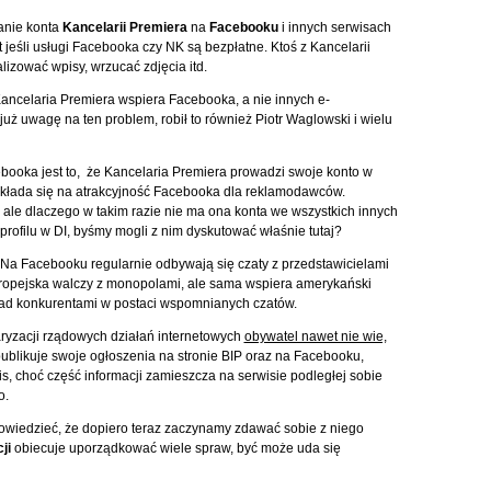
manie konta
Kancelarii Premiera
na
Facebooku
i innych serwisach
eśli usługi Facebooka czy NK są bezpłatne. Ktoś z Kancelarii
izować wpisy, wrzucać zdjęcia itd.
ancelaria Premiera wspiera Facebooka, a nie innych e-
ż uwagę na ten problem, robił to również Piotr Waglowski i wielu
booka jest to, że Kancelaria Premiera prowadzi swoje konto w
zekłada się na atrakcyjność Facebooka dla reklamodawców.
 ale dlaczego w takim razie nie ma ona konta we wszystkich innych
ofilu w DI, byśmy mogli z nim dyskutować właśnie tutaj?
. Na Facebooku regularnie odbywają się czaty z przedstawicielami
 Europejska walczy z monopolami, ale sama wspiera amerykański
ad konkurentami w postaci wspomnianych czatów.
aryzacji rządowych działań internetowych
obywatel nawet nie wie,
A publikuje swoje ogłoszenia na stronie BIP oraz na Facebooku,
s, choć część informacji zamieszcza na serwisie podległej sobie
o.
powiedzieć, że dopiero teraz zaczynamy zdawać sobie z niego
ji
obiecuje uporządkować wiele spraw, być może uda się