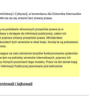
ministracji i Cyfryzacji, w komentarzu dla Dziennika Internautów
WWW nie da się zmienić bez zmiany prawa.
ą na podstawie stosownych przepisów prawa (a w
awy o dostępie do informacji publicznej), zatem ich
e poprzez zmiany przepisów prawa. Ministerstwo
 kosztach tych serwisów w skali kraju. Koszty te są pokrywane
iotu.
ające na celu obniżenie kosztów funkcjonowania systemów
 w tym na potrzeby serwisów internetowych, poprzez ich
a różnych poziomach tego modelu. Prace na ten temat mają
 Informacji Publicznej planowane jest wdrożenie
towali i lajkowali