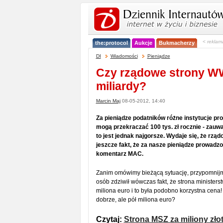
< reklam
the:protocol
Aukcje
Bukmacherzy
DI
Wiadomości
Pieniądze
Czy rządowe strony W
miliardy?
Marcin Maj
08-05-2012, 14:40
Za pieniądze podatników różne instytucje pr
mogą przekraczać 100 tys. zł rocznie - zauwa
to jest jednak najgorsze. Wydaje się, że rzą
jeszcze fakt, że za nasze pieniądze prowadz
komentarz MAC.
Zanim omówimy bieżącą sytuację, przypomnijm
osób zdziwił wówczas fakt, że strona ministerstw
miliona euro i to była podobno korzystna cena! 
dobrze, ale pół miliona euro?
Czytaj:
Strona MSZ za miliony zło