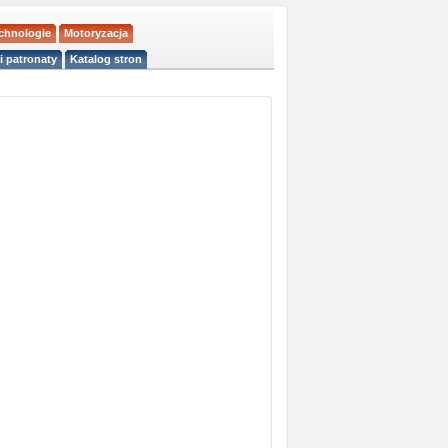
echnologie
Motoryzacja
i patronaty
Katalog stron