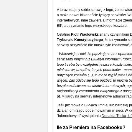
A teraz zdajmy sobie sprawę z tego, że serwis
a może nawet kilkanaście tysięcy serwisów "wi
internetowych, inne zawierają informacje zbędn
BIP, a utrzymanie tego wszystkiego kosztuje.
Ostatnio
Piotr Waglowski
, znany czytelnikom D
Trybunału Konstytucyjnego
, że utrzymanie se
serwisy oczywiście nie muszą tyle kosztować, al
-
Wniosek jest taki, że pączkujące bez opamiętan
serwisami innymi niż Biuletyn Informacji Publi
tego trzeba by uwzględnić jeszcze koszty taki
ministerstw, urzędów, innych podmiotów - mam n
dotyczące kosztów (...), to może wyjść jakieś o
więcej. Zaś gdyby się tego pozbyć, to można 
bezpieczeństwem serwisów internetowych, ogra
racjonalizacji zatrudnienia związanego z dostę
pt.
Miliardy na serwisy internetowe administracj
Jeśli już mowa o BIP-ach i mniej lub bardziej p
działaniom rządu podejmowanym w sieci. W kwi
"internetowym" wystąpieniu
Donalda Tuska, kt
Ile za Premiera na Facebooku?