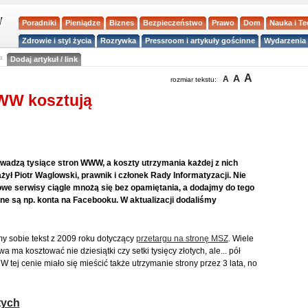
Poradniki
Pieniądze
Biznes
Bezpieczeństwo
Prawo
Dom
Nauka i T
Zdrowie i styl życia
Rozrywka
Pressroom i artykuły gościnne
Wydarzenia 
a
Dodaj artykuł / link
A
A
A
rozmiar tekstu:
WW kosztują
owadzą tysiące stron WWW, a koszty utrzymania każdej z nich
żył Piotr Waglowski, prawnik i członek Rady Informatyzacji. Nie
dowe serwisy ciągle mnożą się bez opamiętania, a dodajmy do tego
one są np. konta na Facebooku. W aktualizacji dodaliśmy
y sobie tekst z 2009 roku dotyczący
przetargu na stronę MSZ
. Wiele
a ma kosztować nie dziesiątki czy setki tysięcy złotych, ale... pół
W tej cenie miało się mieścić także utrzymanie strony przez 3 lata, no
tych