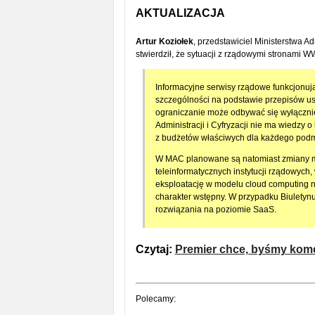
AKTUALIZACJA
Artur Koziołek
, przedstawiciel Ministerstwa Ad
stwierdził, że sytuacji z rządowymi stronami 
Informacyjne serwisy rządowe funkcjonuj
szczególności na podstawie przepisów ust
ograniczanie może odbywać się wyłączni
Administracji i Cyfryzacji nie ma wiedzy o
z budżetów właściwych dla każdego podm
W MAC planowane są natomiast zmiany m
teleinformatycznych instytucji rządowych,
eksploatację w modelu cloud computing n
charakter wstępny. W przypadku Biuletynu
rozwiązania na poziomie SaaS.
Czytaj:
Premier chce, byśmy komen
Polecamy: