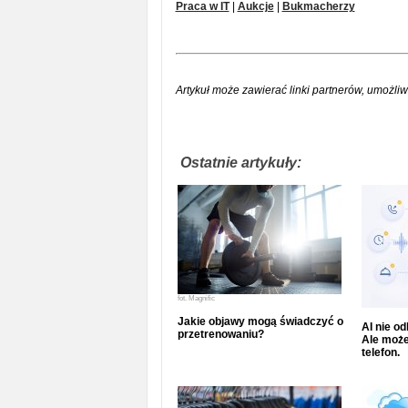
Praca w IT
|
Aukcje
|
Bukmacherzy
Artykuł może zawierać linki partnerów, umożliw
Ostatnie artykuły:
fot.
Magnific
Jakie objawy mogą świadczyć o
AI nie o
przetrenowaniu?
Ale może
telefon.