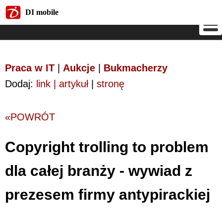
DI mobile
DI mobile
Praca w IT
|
Aukcje
|
Bukmacherzy
Dodaj:
link | artykuł
|
stronę
«POWRÓT
Copyright trolling to problem
dla całej branży - wywiad z
prezesem firmy antypirackiej