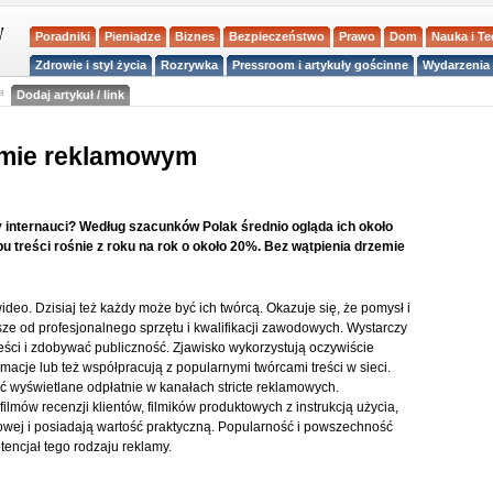
Poradniki
Pieniądze
Biznes
Bezpieczeństwo
Prawo
Dom
Nauka i T
Zdrowie i styl życia
Rozrywka
Pressroom i artykuły gościnne
Wydarzenia 
a
Dodaj artykuł / link
ilmie reklamowym
cy internauci? Według szacunków Polak średnio ogląda ich około
u treści rośnie z roku na rok o około 20%. Bez wątpienia drzemie
wideo. Dzisiaj też każdy może być ich twórcą. Okazuje się, że pomysł i
sze od profesjonalnego sprzętu i kwalifikacji zawodowych. Wystarczy
treści i zdobywać publiczność. Zjawisko wykorzystują oczywiście
imacje lub też współpracują z popularnymi twórcami treści w sieci.
wyświetlane odpłatnie w kanałach stricte reklamowych.
lmów recenzji klientów, filmików produktowych z instrukcją użycia,
towej i posiadają wartość praktyczną. Popularność i powszechność
encjał tego rodzaju reklamy.