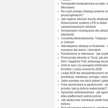
Tomografia komputerowa szczęki i
Wrocławiu
Na czym polega obsługa prawna org
pozarządowych?
Jak mądrze obniżyć koszty eksploat
Nowoczesne systemy LPG w dobie
zaawansowanych silników
Innowacyjne rozwiązania dla sklep
standardy
Ceramika Bolesławiecka: Tradycja
w Jednym
Interaktywne atrakcje w Krakowie -
rozrywce dla dzieci i dorosłych
Pomówienie w internecie - jak szy
Przeszczep włosów w Turcji: jak pl
DHI i Sapphire FUE zmieniają lecze
Zrób to sam czy wynajmij infobrok
kosztów i czasu researchu B2B
Leady B2B dla specjalistycznych sek
produkcja, edukacja, energia i ube
Jakie warstwy ma dach płaski i jakie
Folia aluminiowa w gastronomii - do
przyda i jak ją dobrze wykorzystać?
Sprzedaż wielokanałowa - jak ogar
kilku platformach jednocześnie
Jak skutecznie montować płotki her
betonu
Ponadczasowa elegancja i sportow