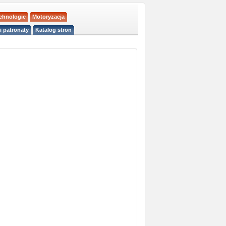
echnologie
Motoryzacja
i patronaty
Katalog stron