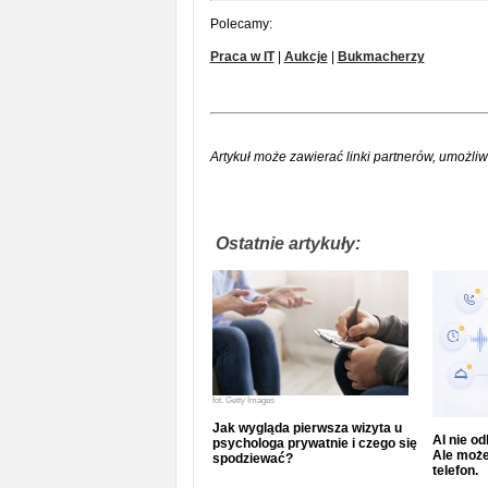
Polecamy:
Praca w IT
|
Aukcje
|
Bukmacherzy
Artykuł może zawierać linki partnerów, umożliw
Ostatnie artykuły:
fot.
Getty Images
Jak wygląda pierwsza wizyta u
AI nie o
psychologa prywatnie i czego się
Ale może
spodziewać?
telefon.