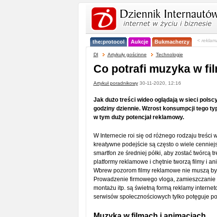
< reklam
the:protocol
Aukcje
Bukmacherzy
DI
Artykuły gościnne
Technologie
Co potrafi muzyka w f
Artykuł poradnikowy
30-11-2020, 12:16
Jak dużo treści wideo oglądają w sieci pols
godziny dziennie. Wzrost konsumpcji tego typ
w tym duży potencjał reklamowy.
W Internecie roi się od różnego rodzaju treści 
kreatywne podejście są często o wiele cenniej
smartfon ze średniej półki, aby zostać twórcą 
platformy reklamowe i chętnie tworzą filmy i an
Wbrew pozorom filmy reklamowe nie muszą być 
Prowadzenie firmowego vloga, zamieszczanie fi
montażu itp. są świetną formą reklamy interne
serwisów społecznościowych tylko potęguje pot
Muzyka w filmach i animacjach