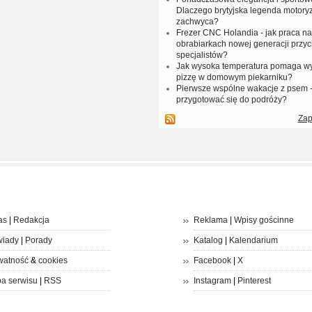
Dlaczego brytyjska legenda motoryz
zachwyca?
Frezer CNC Holandia - jak praca 
obrabiarkach nowej generacji przyc
specjalistów?
Jak wysoka temperatura pomaga w
pizzę w domowym piekarniku?
Pierwsze wspólne wakacje z psem -
przygotować się do podróży?
Zap
as
|
Redakcja
Reklama
|
Wpisy gościnne
iady
|
Porady
Katalog
|
Kalendarium
watność
&
cookies
Facebook
|
X
a serwisu
|
RSS
Instagram
|
Pinterest