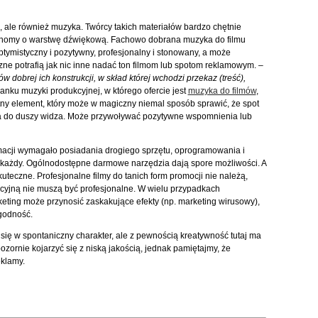
z, ale również muzyka. Twórcy takich materiałów bardzo chętnie
uchomy o warstwę dźwiękową. Fachowo dobrana muzyka do filmu
ptymistyczny i pozytywny, profesjonalny i stonowany, a może
ne potrafią jak nic inne nadać ton filmom lub spotom reklamowym.
–
ów dobrej ich konstrukcji, w skład której wchodzi przekaz (treść),
anku muzyki produkcyjnej, w którego ofercie jest
muzyka do filmów
,
tny element, który może w magiczny niemal sposób sprawić, że spot
a do duszy widza. Może przywoływać pozytywne wspomnienia lub
imacji wymagało posiadania drogiego sprzętu, oprogramowania i
ć każdy. Ogólnodostępne darmowe narzędzia dają spore możliwości. A
teczne. Profesjonalne filmy do tanich form promocji nie należą,
ocyjną nie muszą być profesjonalne. W wielu przypadkach
eting może przynosić zaskakujące efekty (np. marketing wirusowy),
ygodność.
się w spontaniczny charakter, ale z pewnością kreatywność tutaj ma
zornie kojarzyć się z niską jakością, jednak pamiętajmy, że
eklamy.