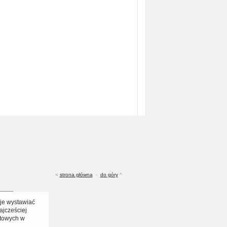
«
strona główna
-
do góry
^
 je wystawiać
ajcześciej
towych w