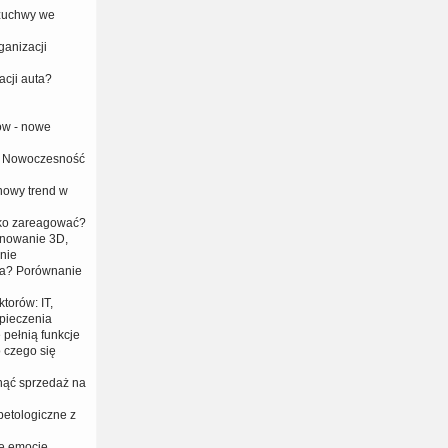
 żuchwy we
anizacji
acji auta?
ów - nowe
 i Nowoczesność
 nowy trend w
bko zareagować?
anowanie 3D,
nie
era? Porównanie
torów: IT,
zpieczenia
 pełnią funkcje
 czego się
nąć sprzedaż na
petologiczne z
e emocje.