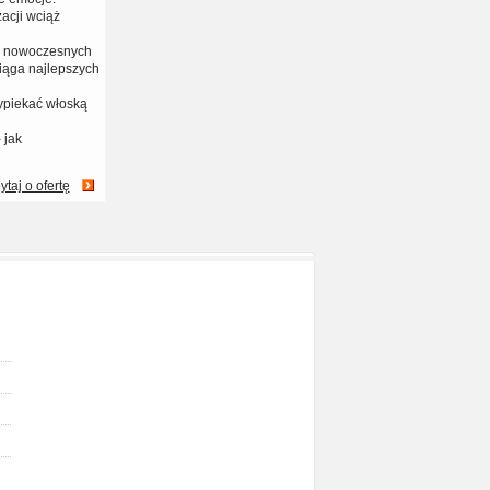
acji wciąż
na nowoczesnych
iąga najlepszych
ypiekać włoską
 jak
ytaj o ofertę