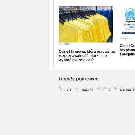
fot.
gigacon
fot.
Freepik
Cloud Co
bezpłatna
Odzież firmowa, która pracuje na
specjalis
rozpoznawalność marki - co
wybrać dla zespołu?
Tematy pokrewne:
nols
muzyka
filmy
animacje