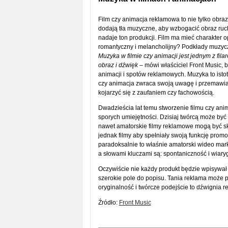
Film czy animacja reklamowa to nie tylko obra
dodają tła muzyczne, aby wzbogacić obraz r
nadaje ton produkcji. Film ma mieć charakter o
romantyczny i melancholijny? Podkłady muzycz
Muzyka w filmie czy animacji jest jednym z filar
obraz i dźwięk
– mówi właściciel Front Music, b
animacji i spotów reklamowych. Muzyka to isto
czy animacja zwraca swoją uwagę i przemawi
kojarzyć się z zaufaniem czy fachowością.
Dwadzieścia lat temu stworzenie filmu czy an
sporych umiejętności. Dzisiaj twórcą może by
nawet amatorskie filmy reklamowe mogą być sku
jednak filmy aby spełniały swoją funkcję prom
paradoksalnie to właśnie amatorski wideo mark
a słowami kluczami są: spontaniczność i wiar
Oczywiście nie każdy produkt będzie wpisywał 
szerokie pole do popisu. Tania reklama może po
oryginalność i twórcze podejście to dźwignia r
Źródło:
Front Music