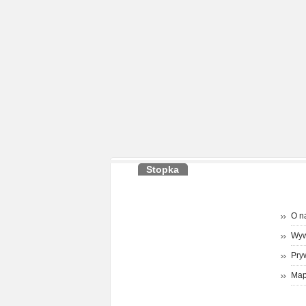
Stopka
O n
Wyw
Pry
Map