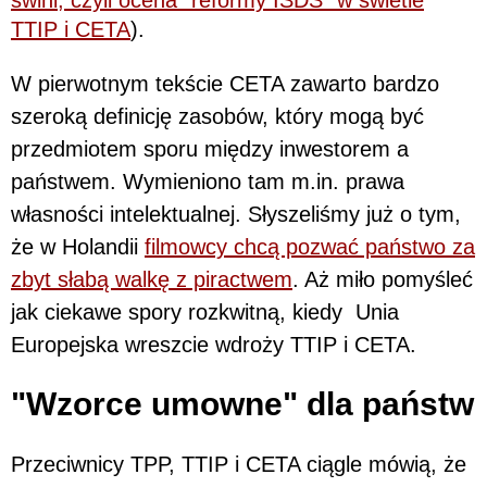
świni, czyli ocena "reformy ISDS" w świetle
TTIP i CETA
).
W pierwotnym tekście CETA zawarto bardzo
szeroką definicję zasobów, który mogą być
przedmiotem sporu między inwestorem a
państwem. Wymieniono tam m.in. prawa
własności intelektualnej. Słyszeliśmy już o tym,
że w Holandii
filmowcy chcą pozwać państwo za
zbyt słabą walkę z piractwem
. Aż miło pomyśleć
jak ciekawe spory rozkwitną, kiedy Unia
Europejska wreszcie wdroży TTIP i CETA.
"Wzorce umowne" dla państw
Przeciwnicy TPP, TTIP i CETA ciągle mówią, że