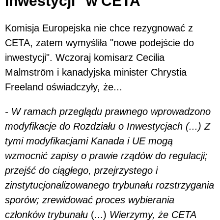
inwestycji" w CETA
Komisja Europejska nie chce rezygnować z
CETA, zatem wymyśliła "nowe podejście do
inwestycji". Wczoraj komisarz Cecilia
Malmström i kanadyjska minister Chrystia
Freeland oświadczyły, że...
- W ramach przeglądu prawnego wprowadzono
modyfikacje do Rozdziału o Inwestycjach (...) Z
tymi modyfikacjami Kanada i UE mogą
wzmocnić zapisy o prawie rządów do regulacji;
przejść do ciągłego, przejrzystego i
zinstytucjonalizowanego trybunału rozstrzygania
sporów; zrewidować proces wybierania
członków trybunału
(...)
Wierzymy, że CETA