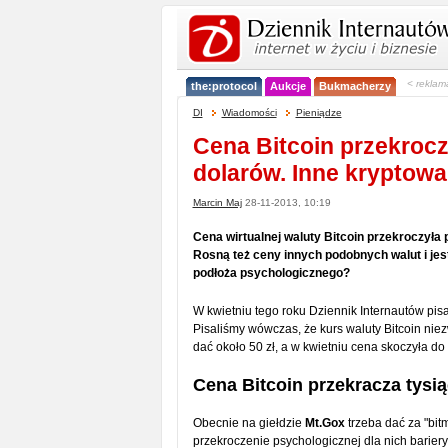
< reklam
the:protocol
Aukcje
Bukmacherzy
DI
Wiadomości
Pieniądze
Cena Bitcoin przekrocz
dolarów. Inne kryptowal
Marcin Maj
28-11-2013, 10:19
Cena wirtualnej waluty Bitcoin przekroczyła 
Rosną też ceny innych podobnych walut i jest 
podłoża psychologicznego?
W kwietniu tego roku Dziennik Internautów pisa
Pisaliśmy wówczas, że kurs waluty Bitcoin niez
dać około 50 zł, a w kwietniu cena skoczyła do 
Cena Bitcoin przekracza tysi
Obecnie na giełdzie
Mt.Gox
trzeba dać za "bit
przekroczenie psychologicznej dla nich barier