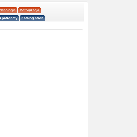
echnologie
Motoryzacja
i patronaty
Katalog stron