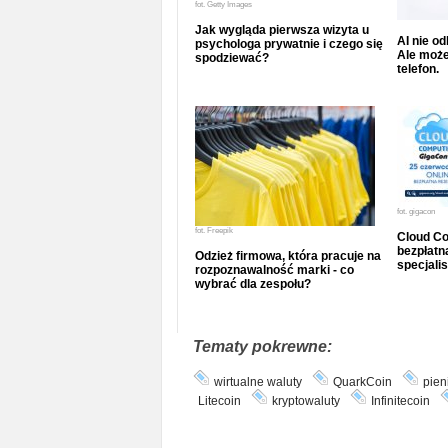
fot.
Getty Images
Jak wygląda pierwsza wizyta u
AI nie o
psychologa prywatnie i czego się
Ale może
spodziewać?
telefon.
fot.
gigacon
fot.
Freepik
Cloud Co
bezpłatna
Odzież firmowa, która pracuje na
specjalis
rozpoznawalność marki - co
wybrać dla zespołu?
Tematy pokrewne:
wirtualne waluty
QuarkCoin
pien
Litecoin
kryptowaluty
Infinitecoin