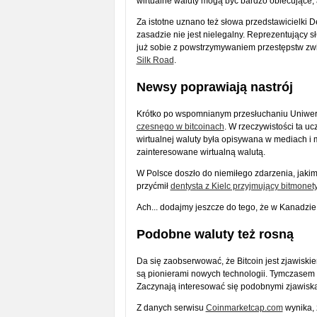
wirtualne waluty mogą być bardzo obiecujące,
Za istotne uznano też słowa przedstawicielki D
zasadzie nie jest nielegalny. Reprezentujący 
już sobie z powstrzymywaniem przestępstw zwi
Silk Road
.
Newsy poprawiają nastrój
Krótko po wspomnianym przesłuchaniu Uniwersy
czesnego w bitcoinach
. W rzeczywistości ta uc
wirtualnej waluty była opisywana w mediach i
zainteresowane wirtualną walutą.
W Polsce doszło do niemiłego zdarzenia, jaki
przyćmił
dentysta z Kielc przyjmujący bitmonet
Ach... dodajmy jeszcze do tego, że w Kanadzie
Podobne waluty też rosną
Da się zaobserwować, że Bitcoin jest zjawiski
są pionierami nowych technologii. Tymczasem pi
Zaczynają interesować się podobnymi zjawiska
Z danych serwisu
Coinmarketcap.com
wynika, 