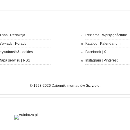
 nas
|
Redakcja
Reklama
|
Wpisy gościnne
Wywiady
|
Porady
Katalog
|
Kalendarium
rywatność
&
cookies
Facebook
|
X
apa serwisu
|
RSS
Instagram
|
Pinterest
© 1998-2026
Dziennik Internautów
Sp. z o.o.