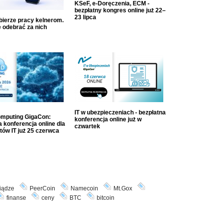
KSeF, e-Doręczenia, ECM -
bezpłatny kongres online już 22–
23 lipca
dbierze pracy kelnerom.
 odebrać za nich
IT w ubezpieczeniach - bezpłatna
mputing GigaCon:
konferencja online już w
 konferencja online dla
czwartek
tów IT już 25 czerwca
iądze
PeerCoin
Namecoin
Mt.Gox
finanse
ceny
BTC
bitcoin