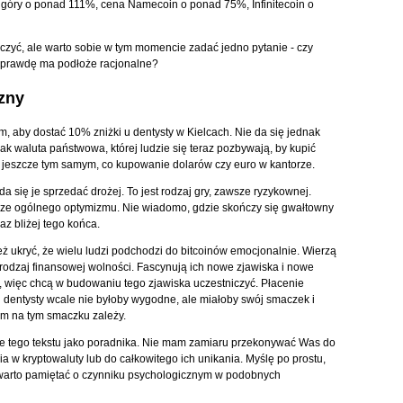
o góry o ponad 111%, cena Namecoin o ponad 75%, Infinitecoin o
czyć, ale warto sobie w tym momencie zadać jedno pytanie - czy
aprawdę ma podłoże racjonalne?
czny
 aby dostać 10% zniżki u dentysty w Kielcach. Nie da się jednak
 jak waluta państwowa, której ludzie się teraz pozbywają, by kupić
t jeszcze tym samym, co kupowanie dolarów czy euro w kantorze.
 uda się je sprzedać drożej. To jest rodzaj gry, zawsze ryzykownej.
rze ogólnego optymizmu. Nie wiadomo, gdzie skończy się gwałtowny
az bliżej tego końca.
też ukryć, że wielu ludzi podchodzi do bitcoinów emocjonalnie. Wierzą
rodzaj finansowej wolności. Fascynują ich nowe zjawiska i nowe
, więc chcą w budowaniu tego zjawiska uczestniczyć. Płacenie
u dentysty wcale nie byłoby wygodne, ale miałoby swój smaczek i
om na tym smaczku zależy.
cie tego tekstu jako poradnika. Nie mam zamiaru przekonywać Was do
a w kryptowaluty lub do całkowitego ich unikania. Myślę po prostu,
warto pamiętać o czynniku psychologicznym w podobnych