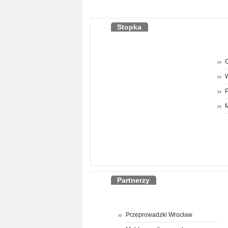
Stopka
O
P
M
Partnerzy
Przeprowadzki Wrocław