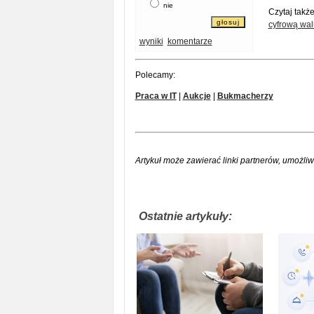
nie
Czytaj takż
cyfrową wal
wyniki
komentarze
Polecamy:
Praca w IT
|
Aukcje
|
Bukmacherzy
Artykuł może zawierać linki partnerów, umożliw
Ostatnie artykuły: