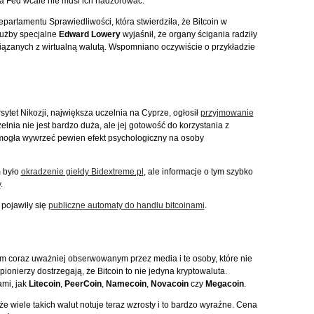
 a Fed wcale nie musi ich nadzorować.
epartamentu Sprawiedliwości, która stwierdziła, że Bitcoin w
służby specjalne
Edward Lowery
wyjaśnił, że organy ścigania radziły
ązanych z wirtualną walutą. Wspomniano oczywiście o przykładzie
tet Nikozji, największa uczelnia na Cyprze, ogłosił
przyjmowanie
zelnia nie jest bardzo duża, ale jej gotowość do korzystania z
 mogła wywrzeć pewien efekt psychologiczny na osoby
m było
okradzenie giełdy Bidextreme.pl
, ale informacje o tym szybko
y
.
 pojawiły się
publiczne automaty do handlu bitcoinami
.
em coraz uważniej obserwowanym przez media i te osoby, które nie
onierzy dostrzegają, że Bitcoin to nie jedyna kryptowaluta.
mi, jak
Litecoin
,
PeerCoin
,
Namecoin
,
Novacoin
czy
Megacoin
.
że wiele takich walut notuje teraz wzrosty i to bardzo wyraźne. Cena