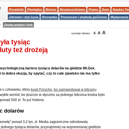
Poradniki
Pieniądze
Biznes
Bezpieczeństwo
Prawo
Dom
Nauka i T
Zdrowie i styl życia
Rozrywka
Pressroom i artykuły gościnne
Wydarzenia 
a
Dodaj artykuł / link
A
A
A
rozmiar tekstu:
yła tysiąc
uty też drożeją
psychologiczną barierę tysiąca dolarów na giełdzie Mt.Gox.
to dobra okazja, by spytać, czy to całe zjawisko nie ma tylko
ł o człowieku, który
kupił Porsche, bo zainwestował w bitcoiny
.
wykle wzrósł, bo jeszcze w styczniu za jednego bitcoina trzeba było
ponad 500 zł. To już historia.
ąc dolarów
monetę" ponad 3,2 tys. zł. Media zagraniczne odnotowały
y jednego tysiąca dolarów, przynajmniej na wspomnianej giełdzie