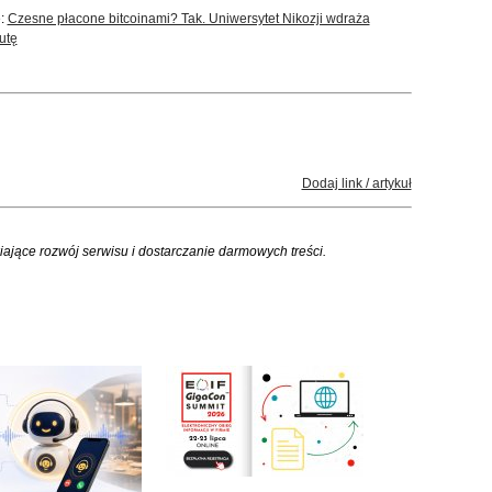
e:
Czesne płacone bitcoinami? Tak. Uniwersytet Nikozji wdraża
utę
Dodaj link / artykuł
iające rozwój serwisu i dostarczanie darmowych treści.