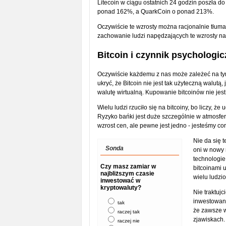
Litecoin w ciągu ostatnich 24 godzin poszła d
ponad 162%, a QuarkCoin o ponad 213%.
Oczywiście te wzrosty można racjonalnie tłuma
zachowanie ludzi napędzających te wzrosty n
Bitcoin i czynnik psychologi
Oczywiście każdemu z nas może zależeć na tym,
ukryć, że Bitcoin nie jest tak użyteczną walutą,
walutę wirtualną. Kupowanie bitcoinów nie jes
Wielu ludzi rzuciło się na bitcoiny, bo liczy, że
Ryzyko bańki jest duże szczególnie w atmosfe
wzrost cen, ale pewne jest jedno - jesteśmy cor
Nie da się 
Sonda
oni w nowy 
technologie
Czy masz zamiar w
bitcoinami 
najbliższym czasie
wielu ludzi
inwestować w
kryptowaluty?
Nie traktuj
inwestowani
tak
że zawsze 
raczej tak
zjawiskach.
raczej nie