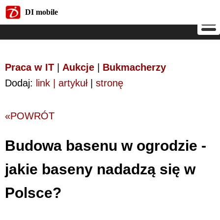
DI mobile
DI mobile
Praca w IT
|
Aukcje
|
Bukmacherzy
Dodaj:
link | artykuł
|
stronę
«POWRÓT
Budowa basenu w ogrodzie -
jakie baseny nadadzą się w
Polsce?