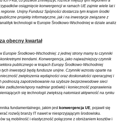
tu ich PKB, co pozwoli zmniejszyć różnice między tym regionem a
rzypadków osiągnięcie konwergencji w ramach UE zajmie wiele lat i
regionie. Unijny Fundusz Spójności dostarcza tym krajom środki
ubliczne projekty informatyczne, jak i na inwestycje związane z
 analityk technologii w Europie Środkowo-Wschodniej w dziale analiz
 za obecny kwartał
 w Europie Środkowo-Wschodniej: z jednej strony mamy tu czynniki
z konkretnymi trendami. Konwergencja, jako najważniejszy czynnik
 sektora publicznego w krajach Europy Środkowo-Wschodniej
 tych inwestycji będą fundusze unijne. Czynniki wzrostu oparte na
onieczność zwiększenia wydajności oraz doskonałości operacyjnej i
nych podnoszą zapotrzebowanie na szybsze bezprzewodowe sieci
skie zadłużenie/spory nadmiar gotówki) i konieczność poprawienia
ieniających się technologii zwiększą natomiast aktywność na rynku
ynnika fundamentalnego, jakim jest
konwergencja UE
, pojawił się
erać rozwój branży IT nawet w niesprzyjającym środowisku.
dów są mobilność i elastyczność połączone z obniżaniem kosztów i