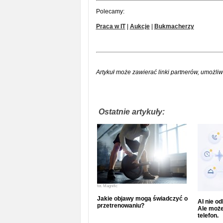
Polecamy:
Praca w IT
|
Aukcje
|
Bukmacherzy
Artykuł może zawierać linki partnerów, umożliw
Ostatnie artykuły:
fot.
Magnific
Jakie objawy mogą świadczyć o
AI nie o
przetrenowaniu?
Ale może
telefon.