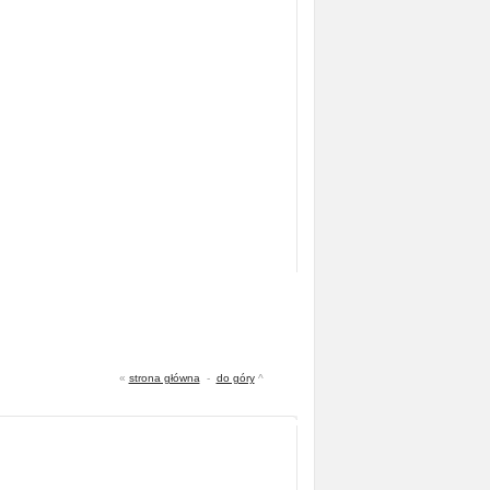
«
strona główna
-
do góry
^