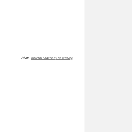
Źródło:
materiał nadesłany do redakcji