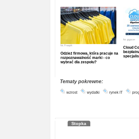
fot.
gigacon
fot.
Freepik
Cloud Co
bezpłatna
Odzież firmowa, która pracuje na
specjalis
rozpoznawalność marki - co
wybrać dla zespołu?
Tematy pokrewne:
wzrost
wydatki
rynek IT
pro
Stopka