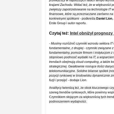
przewyższy w najbliższych latach tempo wzros
krajami Zachodu. Widać też, że w większości p
zwiększy zapotrzebowanie na technologie IT w 
finansowe, które są przeznaczane zarówno na p
konkretnymi spółkami
- podkreśla
Daniel Lion
,
Erste Group i autor raportu.
Czytaj też:
Intel obniżył prognozy
-
Musimy rozróżnić czynniki wzrostu sektora IT
fundamentalne, z drugiej - czynniki związane 
fundamentalny, pomoże firmom i instytucjom z
stopniowo podnosić wydatki na IT, a wsparciem
trendach obejmują cloud computing, a także k
strategicznej. Gwałtownie rosnące ilości da
telekomunikacyjne. Solidne bilanse spółek (ni
pozycji rynkowej w środowisku dynamicznie zm
fuzji i przejęć
- dodaje Lion.
Analitycy twierdzą też, że obok kluczowego cz
szereg trendów rynkowych, które powinny wspi
Czynnikiem stojącym za większością tych tren
podnoszeniem wydajności.