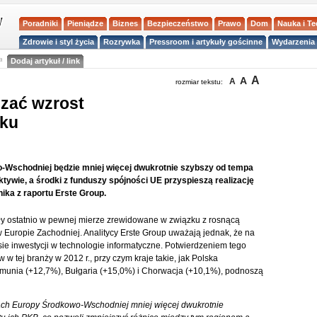
Poradniki
Pieniądze
Biznes
Bezpieczeństwo
Prawo
Dom
Nauka i T
Zdrowie i styl życia
Rozrywka
Pressroom i artykuły gościnne
Wydarzenia 
a
Dodaj artykuł / link
A
A
A
rozmiar tekstu:
dzać wzrost
oku
-Wschodniej będzie mniej więcej dwukrotnie szybszy od tempa
ktywie, a środki z funduszy spójności UE przyspieszą realizację
ika z raportu Erste Group.
ły ostatnio w pewnej mierze zrewidowane w związku z rosnącą
 Europie Zachodniej. Analitycy Erste Group uważają jednak, że na
ie inwestycji w technologie informatyczne. Potwierdzeniem tego
w tej branży w 2012 r., przy czym kraje takie, jak Polska
unia (+12,7%), Bułgaria (+15,0%) i Chorwacja (+10,1%), podnoszą
ach Europy Środkowo-Wschodniej mniej więcej dwukrotnie