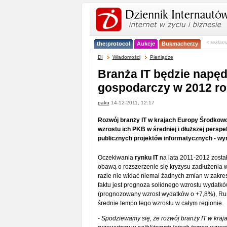
< reklam
the:protocol
Aukcje
Bukmacherzy
DI
Wiadomości
Pieniądze
Branża IT będzie napę
gospodarczy w 2012 r
paku
14-12-2011, 12:17
Rozwój branży IT w krajach Europy Środkowo
wzrostu ich PKB w średniej i dłuższej perspe
publicznych projektów informatycznych - wyn
Oczekiwania
rynku IT
na lata 2011-2012 zosta
obawą o rozszerzenie się kryzysu zadłużenia w
razie nie widać niemal żadnych zmian w zakres
faktu jest prognoza solidnego wzrostu wydatków 
(prognozowany wzrost wydatków o +7,8%), Rum
średnie tempo tego wzrostu w całym regionie.
-
Spodziewamy się, że rozwój branży IT w kraj