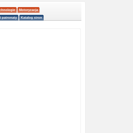
echnologie
Motoryzacja
i patronaty
Katalog stron