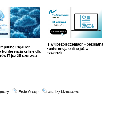
IT w ubezpieczeniach - bezpłatna
mputing GigaCon:
konferencja online już w
 konferencja online dla
czwartek
tów IT już 25 czerwca
gnozy
Erste Group
analizy biznesowe