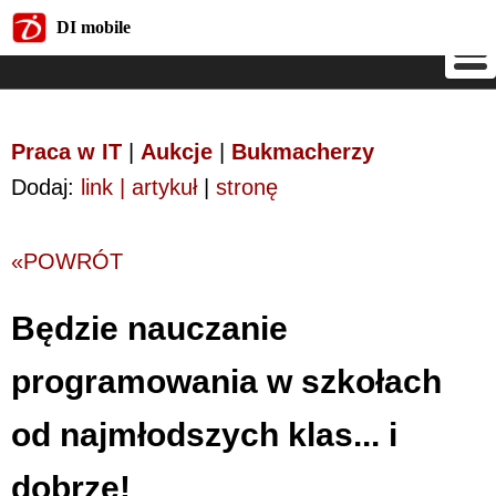
DI mobile
DI mobile
Praca w IT
|
Aukcje
|
Bukmacherzy
Dodaj:
link | artykuł
|
stronę
«POWRÓT
Będzie nauczanie
programowania w szkołach
od najmłodszych klas... i
dobrze!